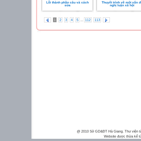
Lỗi thành phần câu và cách
Thuyết trình về một vấn đ
sửa
nghị luận xã hội
...
1
2
3
4
5
112
113
@ 2010 Sở GD&ĐT Hà Giang. Thư viện tài 
Website được thừa kế 