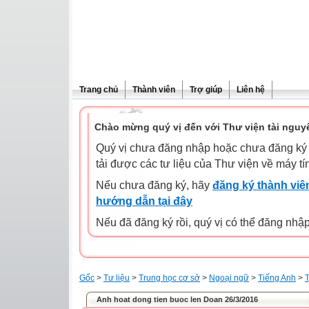
Trang chủ
Thành viên
Trợ giúp
Liên hệ
Chào mừng quý vị đến với Thư viện tài nguy
Quý vị chưa đăng nhập hoặc chưa đăng ký l
tải được các tư liệu của Thư viện về máy tí
Nếu chưa đăng ký, hãy
đăng ký thành viên
hướng dẫn tại đây
Nếu đã đăng ký rồi, quý vị có thể đăng nhậ
Gốc
>
Tư liệu
>
Trung học cơ sở
>
Ngoại ngữ
>
Tiếng Anh
>
T
Anh hoat dong tien buoc len Doan 26/3/2016