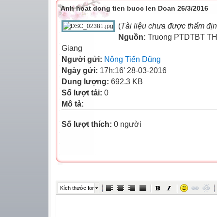
Anh hoat dong tien buoc len Doan 26/3/2016
(
Tài liệu chưa được thẩm đị
Nguồn:
Truong PTDTBT TH
Giang
Người gửi:
Nông Tiến Dũng
Ngày gửi:
17h:16' 28-03-2016
Dung lượng:
692.3 KB
Số lượt tải:
0
Mô tả:
Số lượt thích:
0 người
Kích thước font