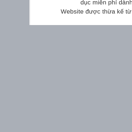
dục miễn phí dành
Website được thừa kế t
cá
Cc/
c a
ca
ca
c a
/
cá
cà
cá
Tô và viết
Chào hỏi