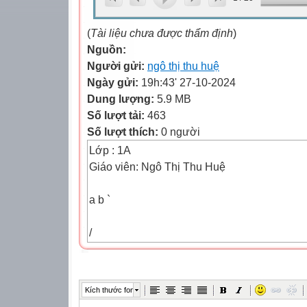
(
Tài liệu chưa được thẩm định
)
Nguồn:
Người gửi:
ngô thị thu huệ
Ngày gửi:
19h:43' 27-10-2024
Dung lượng:
5.9 MB
Số lượt tải:
463
Số lượt thích:
0 người
Lớp : 1A
Giáo viên: Ngô Thị Thu Huệ
a b `
/
/
Kích thước font
c