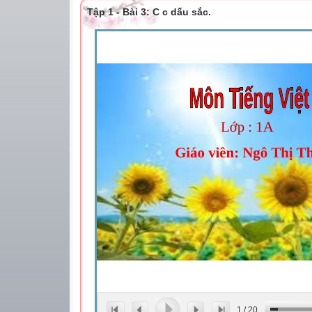
Tập 1 - Bài 3: C c dấu sắc.
1
/
20