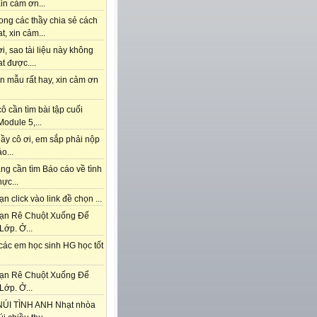
in cảm ơn...
ong các thầy chia sẻ cách
t, xin cảm...
i, sao tài liệu này không
t được....
n mẫu rất hay, xin cảm ơn
ô cần tìm bài tập cuối
odule 5,...
ầy cô ơi, em sắp phải nộp
o...
ng cần tìm Báo cáo về tình
hực...
n click vào link đề chọn ...
ạn Rê Chuột Xuống Để
Lớp. Ở...
các em học sinh HG học tốt
ạn Rê Chuột Xuống Để
Lớp. Ở...
ÚI TÌNH ANH Nhạt nhòa