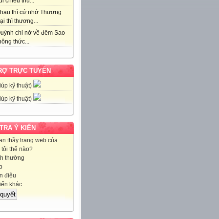
i chiều thu...
hau thì cứ nhớ Thương
ại thì thương...
uỳnh chỉ nở về đêm Sao
ông thức...
RỢ TRỰC TUYẾN
iúp kỹ thuật)
iúp kỹ thuật)
 TRA Ý KIẾN
ạn thầy trang web của
tôi thế nào?
h thường
p
 điệu
iến khác