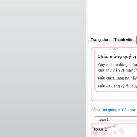
Trang chủ
Thành viên
Chào mừng quý vị 
Quý vị chưa đăng nhập 
của Thư viện về máy tí
Nếu chưa đăng ký, hã
Nếu đã đăng ký rồi, qu
Gốc
>
Bài giảng
>
Tiểu học
toan 1
toan 1