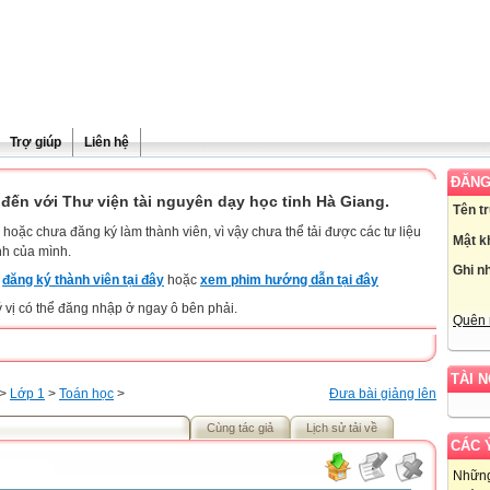
Trợ giúp
Liên hệ
ĐĂNG
đến với Thư viện tài nguyên dạy học tỉnh Hà Giang.
Tên t
hoặc chưa đăng ký làm thành viên, vì vậy chưa thể tải được các tư liệu
Mật k
nh của mình.
Ghi n
y
đăng ký thành viên tại đây
hoặc
xem phim hướng dẫn tại đây
ý vị có thể đăng nhập ở ngay ô bên phải.
Quên 
TÀI 
>
Lớp 1
>
Toán học
>
Đưa bài giảng lên
Cùng tác giả
Lịch sử tải về
CÁC 
Những