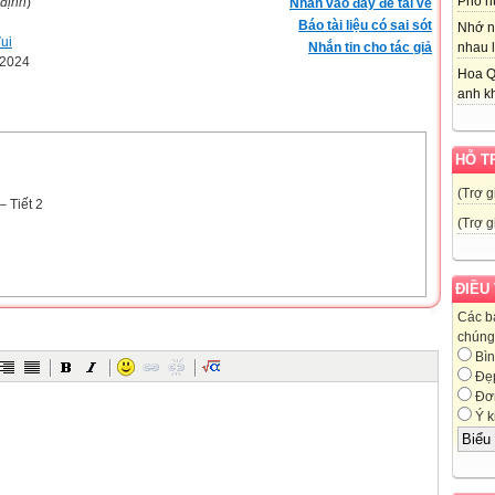
Phố nú
 định
)
Nhấn vào đây để tải về
Báo tài liệu có sai sót
Nhớ n
ui
Nhắn tin cho tác giả
nhau l
-2024
Hoa Q
anh kh
HỖ T
(Trợ g
– Tiết 2
(Trợ g
ĐIỀU
Các b
chúng 
Bìn
Đẹ
Đơn
Ý k