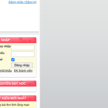
Đăng nhập / Đăng ký
 NHẬP
ruy nhập
hẩu
hớ
mật khẩu
ĐK thành viên
NGUYÊN DẠY HỌC
Ý KIẾN MỚI NHẤT
 bài thơ tình lãng mạn