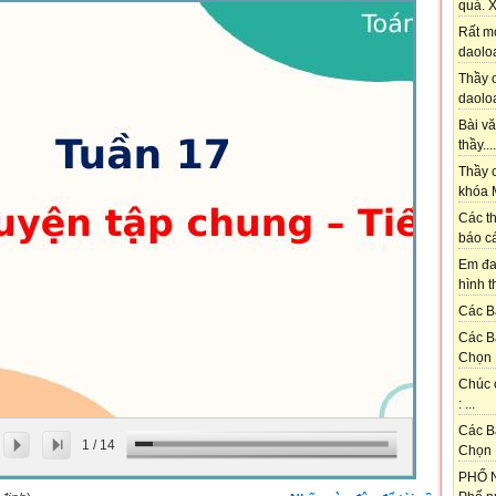
quá. X
Rất m
daoloa
Thầy ơ
daoloa
Bài vă
thầy....
Thầy c
khóa M
Các th
báo cá
Em đa
hình t
Các Bạ
Các B
Chọn 
Chúc 
: ...
Các B
1
/
14
Chọn 
PHỐ N