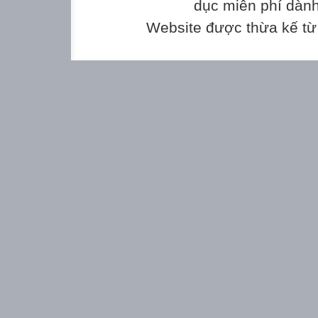
dục miễn phí dành
Website được thừa kế t
………………………………………………
……………………………………………
………………
………………
…………………
………………………………………………
………………………………………………
……………………………………………
………………