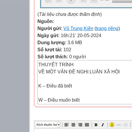
(
Tài liệu chưa được thẩm định
)
Nguồn:
Người gửi:
Vũ Trung Kiên
(
trang riêng
)
Ngày gửi:
16h:21' 20-05-2024
Dung lượng:
3.6 MB
Số lượt tải:
102
Số lượt thích:
0 người
THUYẾT TRÌNH
VỀ MỘT VẤN ĐỀ NGHỊ LUẬN XÃ HỘI
K – Điều đã biết
W – Điều muốn biết
L – Điều học được
Kích thước font
(Liệt kê các yêu cầu cần có