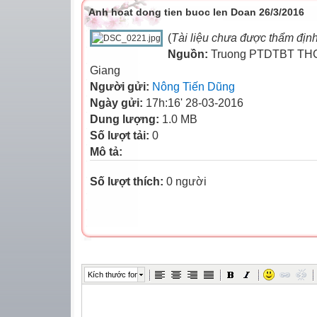
Anh hoat dong tien buoc len Doan 26/3/2016
(
Tài liệu chưa được thẩm địn
Nguồn:
Truong PTDTBT THC
Giang
Người gửi:
Nông Tiến Dũng
Ngày gửi:
17h:16' 28-03-2016
Dung lượng:
1.0 MB
Số lượt tải:
0
Mô tả:
Số lượt thích:
0 người
Kích thước font