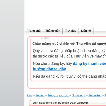
Trang chủ
Thành viên
Trợ giúp
Liên hệ
Chào mừng quý vị đến với Thư viện tài nguy
Quý vị chưa đăng nhập hoặc chưa đăng ký l
tải được các tư liệu của Thư viện về máy tí
Nếu chưa đăng ký, hãy
đăng ký thành viên
hướng dẫn tại đây
Nếu đã đăng ký rồi, quý vị có thể đăng nhậ
Gốc
>
Tư liệu
>
Trung học cơ sở
>
Ngoại ngữ
>
Tiếng Anh
>
T
Anh hoat dong tien buoc len Doan 26/3/2016