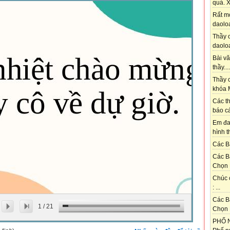
quá. X
Rất m
daoloa
Thầy ơ
daoloa
Bài vă
thầy....
Thầy c
khóa M
Các th
báo cá
Em đa
hình t
Các Bạ
Các B
Chọn 
Chúc 
: ...
Các B
1
/
21
Chọn 
PHỐ N