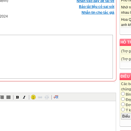
Phố nú
 định
)
Nhấn vào đây để tải về
Báo tài liệu có sai sót
Nhớ n
Nhắn tin cho tác giả
nhau l
-2024
Hoa Q
anh kh
HỖ T
(Trợ g
(Trợ g
ĐIỀU
Các b
chúng 
Bìn
Đẹ
Đơn
Ý k