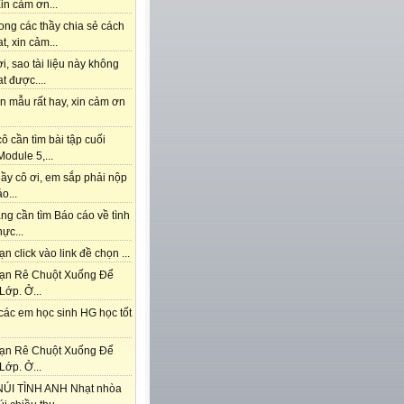
in cảm ơn...
ong các thầy chia sẻ cách
t, xin cảm...
i, sao tài liệu này không
t được....
n mẫu rất hay, xin cảm ơn
ô cần tìm bài tập cuối
odule 5,...
ầy cô ơi, em sắp phải nộp
o...
ng cần tìm Báo cáo về tình
hực...
n click vào link đề chọn ...
ạn Rê Chuột Xuống Để
Lớp. Ở...
các em học sinh HG học tốt
ạn Rê Chuột Xuống Để
Lớp. Ở...
ÚI TÌNH ANH Nhạt nhòa