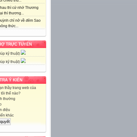
i chiều thu...
hau thì cứ nhớ Thương
ại thì thương...
uỳnh chỉ nở về đêm Sao
ông thức...
RỢ TRỰC TUYẾN
iúp kỹ thuật)
iúp kỹ thuật)
 TRA Ý KIẾN
ạn thầy trang web của
tôi thế nào?
h thường
p
 điệu
iến khác