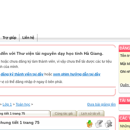
Trợ giúp
Liên hệ
ĐĂNG
đến với Thư viện tài nguyên dạy học tỉnh Hà Giang.
Tên t
hoặc chưa đăng ký làm thành viên, vì vậy chưa thể tải được các tư liệu
Mật k
nh của mình.
Ghi n
y
đăng ký thành viên tại đây
hoặc
xem phim hướng dẫn tại đây
ý vị có thể đăng nhập ở ngay ô bên phải.
Quên 
TÀI 
>
Lớp 1
>
Toán học
>
Đưa bài giảng lên
 tiết 1 trang 75
Cùng tác giả
Lịch sử tải về
CÁC 
hung tiết 1 trang 75
Những