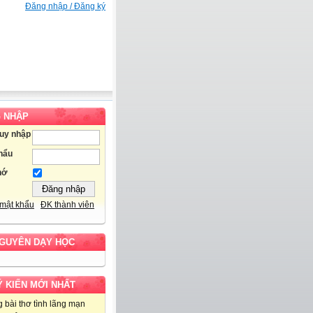
Đăng nhập / Đăng ký
 NHẬP
ruy nhập
hẩu
hớ
mật khẩu
ĐK thành viên
NGUYÊN DẠY HỌC
Ý KIẾN MỚI NHẤT
 bài thơ tình lãng mạn