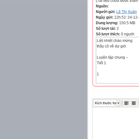
(
Tài liệu chưa được thẩm
Nguồn:
Người gửi:
Lê Thị Xuân
Ngày gửi:
12h:51' 24-12
Dung lượng:
150.5 MB
Số lượt tải:
2
Số lượt thích:
0 người
Liệt nhiệt chào mừng
thầy cô về dự giờ.
Luyện tập chung –
Tiết 1
1
Tính nhẩm:
4+
4
Kích thước font
8
2 + 2 =4…..
6 + 2 =8…..