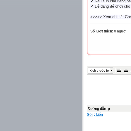
✔ Nấu súp của riêng bạ
✔ Dễ dàng để chơi cho
>>>>> Xem chi tiết Gam
Số lượt thích:
0 người
Kích thước font
Đường dẫn
:
p
Gửi ý kiến