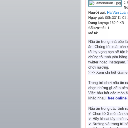
(
T
Ng
Người gửi:
Hà Văn Luận
Ngày gửi:
00h:33' 11-01
Dung lượng:
162.9 KB
Số lượt tải:
1
Mô tả:
Nấu ăn trong nhà bếp là
ăn. Chúng tôi xuất bản
tôi hy vọng bạn sẽ tận
chúng tôi tình yêu bằng
twitter hoặc Instagram.
chơi nướng.
>>> Xem chi tiết Game 
Trong trò chơi nấu ăn n
chọn những gì để nướng
Việc hầu hết các món ăn
khác nhau.
free online
Nấu ăn trong các tính n
✔ Chọn từ 3 món ăn kh
✔ Hãy khoai tây chiên 
✔ Nướng và trang trí b