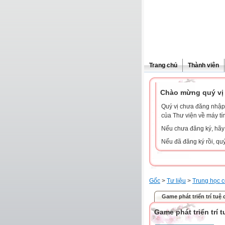
Trang chủ
Thành viên
Chào mừng quý vị 
Quý vị chưa đăng nhập 
của Thư viện về máy tí
Nếu chưa đăng ký, hã
Nếu đã đăng ký rồi, qu
Gốc
>
Tư liệu
>
Trung học 
Game phát triển trí tuệ 
Game phát triển trí 