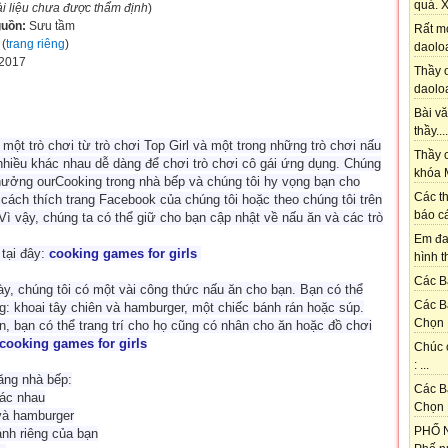
quá. X
ài liệu chưa được thẩm định
)
uồn:
Sưu tầm
Rất m
(
trang riêng
)
daoloa
-2017
Thầy ơ
daoloa
Bài vă
thầy....
 một trò chơi từ trò chơi Top Girl và một trong những trò chơi nấu
Thầy c
 nhiều khác nhau dễ dàng để chơi trò chơi cô gái ứng dụng. Chúng
khóa M
 hưởng ourCooking trong nhà bếp và chúng tôi hy vọng bạn cho
Các th
 cách thích trang Facebook của chúng tôi hoặc theo chúng tôi trên
báo cá
 Vì vậy, chúng ta có thể giữ cho bạn cập nhật về nấu ăn và các trò
Em đa
tại đây:
cooking games for girls
hình t
Các Bạ
ày, chúng tôi có một vài công thức nấu ăn cho bạn. Bạn có thể
Các B
: khoai tây chiên và hamburger, một chiếc bánh rán hoặc súp.
Chọn 
, bạn có thể trang trí cho họ cũng có nhân cho ăn hoặc đồ chơi
 cooking games for girls
Chúc 
: ...
ăng nhà bếp:
Các B
ác nhau
Chọn 
và hamburger
PHỐ N
ánh riêng của bạn