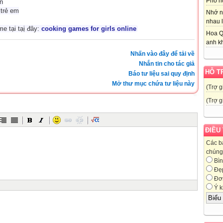
Phố nú
n
 trẻ em
Nhớ n
nhau l
e tại tạị đây:
cooking games for girls online
Hoa Q
anh kh
Nhấn vào đây để tải về
Nhắn tin cho tác giả
HỖ T
Báo tư liệu sai quy định
Mở thư mục chứa tư liệu này
(Trợ g
(Trợ g
ĐIỀU
Các b
chúng 
Bìn
Đẹ
Đơn
Ý k