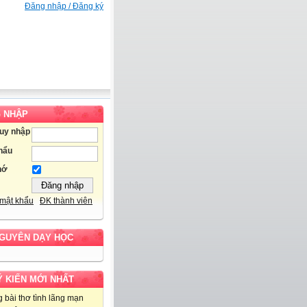
Đăng nhập / Đăng ký
 NHẬP
ruy nhập
hẩu
hớ
mật khẩu
ĐK thành viên
NGUYÊN DẠY HỌC
Ý KIẾN MỚI NHẤT
 bài thơ tình lãng mạn