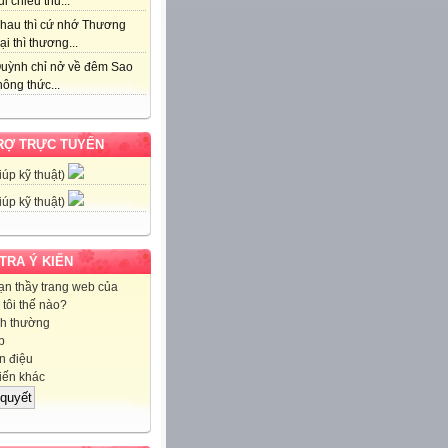
i chiều thu...
hau thì cứ nhớ Thương
ại thì thương...
uỳnh chỉ nở về đêm Sao
ông thức...
RỢ TRỰC TUYẾN
iúp kỹ thuật)
iúp kỹ thuật)
 TRA Ý KIẾN
ạn thầy trang web của
tôi thế nào?
h thường
p
 điệu
iến khác