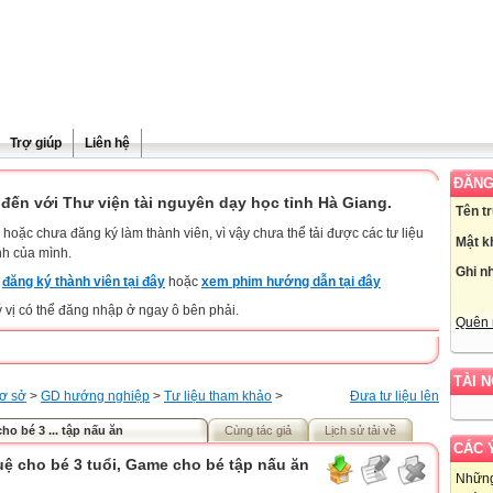
Trợ giúp
Liên hệ
ĐĂNG
đến với Thư viện tài nguyên dạy học tỉnh Hà Giang.
Tên t
hoặc chưa đăng ký làm thành viên, vì vậy chưa thể tải được các tư liệu
Mật k
nh của mình.
Ghi n
y
đăng ký thành viên tại đây
hoặc
xem phim hướng dẫn tại đây
ý vị có thể đăng nhập ở ngay ô bên phải.
Quên 
TÀI 
cơ sở
>
GD hướng nghiệp
>
Tư liệu tham khảo
>
Đưa tư liệu lên
cho bé 3 ... tập nấu ăn
Cùng tác giả
Lịch sử tải về
CÁC 
tuệ cho bé 3 tuổi, Game cho bé tập nấu ăn
Những