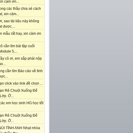
in cảm ơn...
ong các thầy chia sẻ cách
t, xin cảm...
i, sao tài liệu này không
t được....
n mẫu rất hay, xin cảm ơn
ô cần tìm bài tập cuối
odule 5,...
ầy cô ơi, em sắp phải nộp
o...
ng cần tìm Báo cáo về tình
hực...
n click vào link đề chọn ...
ạn Rê Chuột Xuống Để
Lớp. Ở...
các em học sinh HG học tốt
ạn Rê Chuột Xuống Để
Lớp. Ở...
ÚI TÌNH ANH Nhạt nhòa