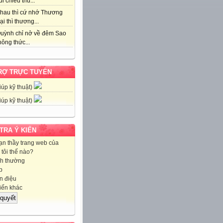
i chiều thu...
hau thì cứ nhớ Thương
ại thì thương...
uỳnh chỉ nở về đêm Sao
ông thức...
RỢ TRỰC TUYẾN
iúp kỹ thuật)
iúp kỹ thuật)
 TRA Ý KIẾN
ạn thầy trang web của
tôi thế nào?
h thường
p
 điệu
iến khác