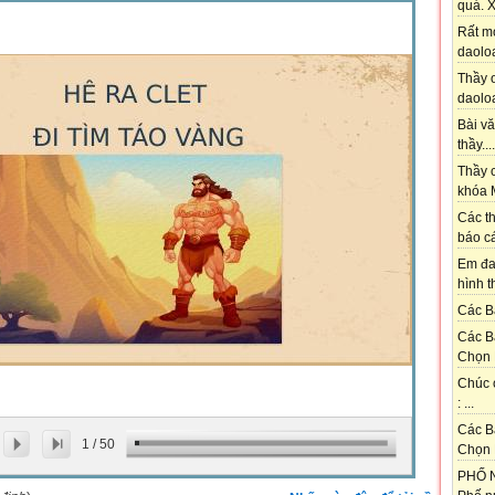
quá. X
Rất m
daoloa
Thầy ơ
daoloa
Bài vă
thầy....
Thầy c
khóa M
Các th
báo cá
Em đa
hình t
Các Bạ
Các B
Chọn 
Chúc 
: ...
Các B
1
/
50
Chọn 
PHỐ N