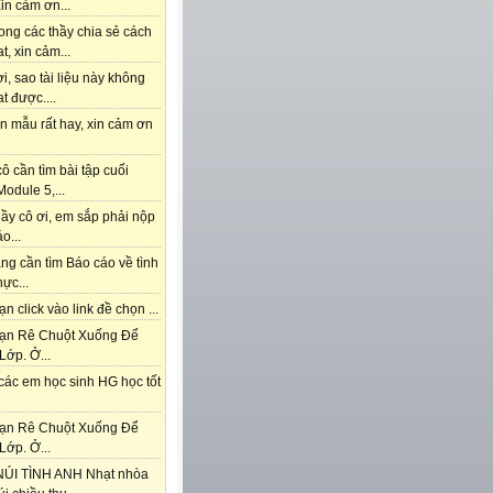
in cảm ơn...
ong các thầy chia sẻ cách
t, xin cảm...
i, sao tài liệu này không
t được....
n mẫu rất hay, xin cảm ơn
ô cần tìm bài tập cuối
odule 5,...
ầy cô ơi, em sắp phải nộp
o...
ng cần tìm Báo cáo về tình
hực...
n click vào link đề chọn ...
ạn Rê Chuột Xuống Để
Lớp. Ở...
các em học sinh HG học tốt
ạn Rê Chuột Xuống Để
Lớp. Ở...
ÚI TÌNH ANH Nhạt nhòa