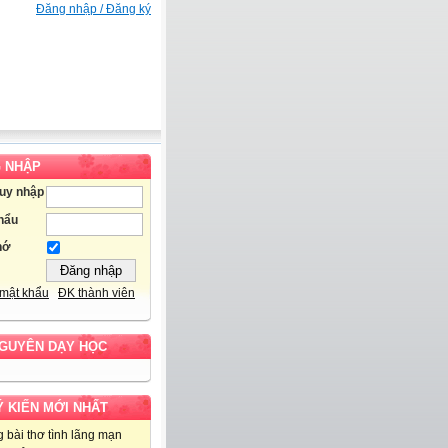
Đăng nhập / Đăng ký
 NHẬP
ruy nhập
hẩu
hớ
mật khẩu
ĐK thành viên
NGUYÊN DẠY HỌC
Ý KIẾN MỚI NHẤT
 bài thơ tình lãng mạn