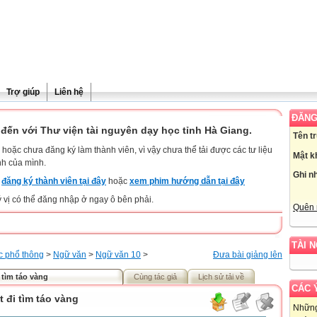
Trợ giúp
Liên hệ
ĐĂNG
đến với Thư viện tài nguyên dạy học tỉnh Hà Giang.
Tên t
hoặc chưa đăng ký làm thành viên, vì vậy chưa thể tải được các tư liệu
Mật k
nh của mình.
Ghi n
y
đăng ký thành viên tại đây
hoặc
xem phim hướng dẫn tại đây
ý vị có thể đăng nhập ở ngay ô bên phải.
Quên 
TÀI 
c phổ thông
>
Ngữ văn
>
Ngữ văn 10
>
Đưa bài giảng lên
 tìm táo vàng
Cùng tác giả
Lịch sử tải về
CÁC 
t đi tìm táo vàng
Những