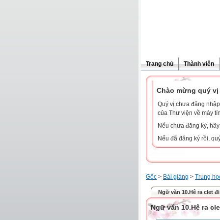
Trang chủ
Thành viên
Chào mừng quý vị 
Quý vị chưa đăng nhập 
của Thư viện về máy tí
Nếu chưa đăng ký, hã
Nếu đã đăng ký rồi, qu
Gốc
>
Bài giảng
>
Trung họ
Ngữ văn 10.Hê ra clet đi
Ngữ văn 10.Hê ra cle