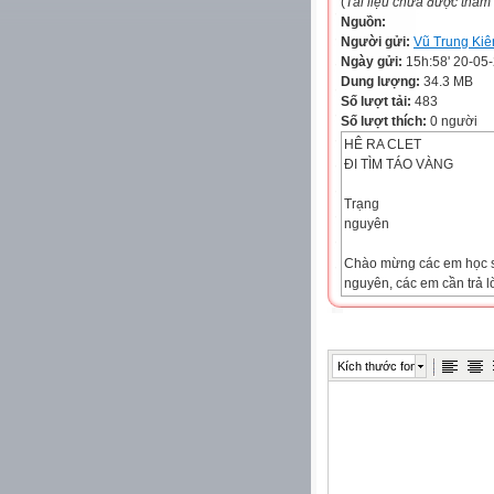
(
Tài liệu chưa được thẩm
Nguồn:
Người gửi:
Vũ Trung Kiê
Ngày gửi:
15h:58' 20-05
Dung lượng:
34.3 MB
Số lượt tải:
483
Số lượt thích:
0 người
HÊ RA CLET
ĐI TÌM TÁO VÀNG
Trạng
nguyên
Chào mừng các em học si
nguyên, các em cần trả l
trạng nguyên nhí đưa ra.
Chúc các em may mắn!
Câu hỏi 1: Đất nước Hy 
Kích thước font
 A. Châu Âu
 B. Châu Mĩ
 C. Châu Á