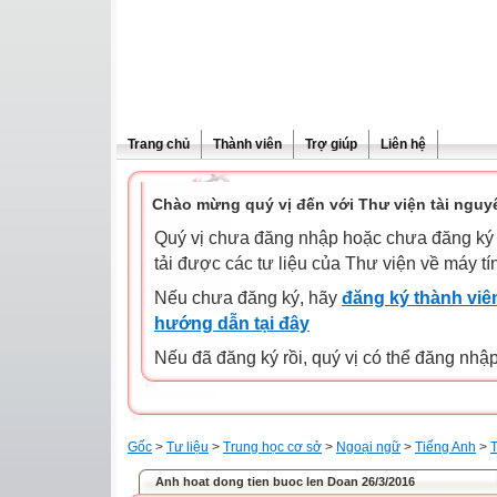
Trang chủ
Thành viên
Trợ giúp
Liên hệ
Chào mừng quý vị đến với Thư viện tài nguy
Quý vị chưa đăng nhập hoặc chưa đăng ký l
tải được các tư liệu của Thư viện về máy tí
Nếu chưa đăng ký, hãy
đăng ký thành viên
hướng dẫn tại đây
Nếu đã đăng ký rồi, quý vị có thể đăng nhậ
Gốc
>
Tư liệu
>
Trung học cơ sở
>
Ngoại ngữ
>
Tiếng Anh
>
T
Anh hoat dong tien buoc len Doan 26/3/2016