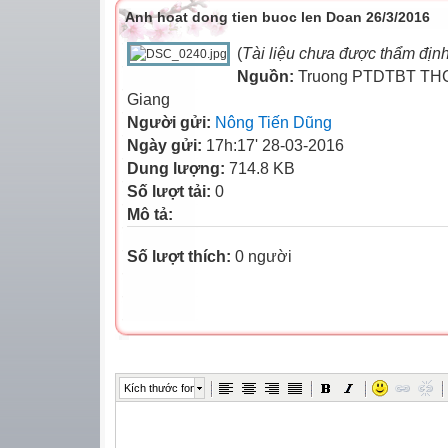
Anh hoat dong tien buoc len Doan 26/3/2016
(
Tài liệu chưa được thẩm địn
Nguồn:
Truong PTDTBT THC
Giang
Người gửi:
Nông Tiến Dũng
Ngày gửi:
17h:17' 28-03-2016
Dung lượng:
714.8 KB
Số lượt tải:
0
Mô tả:
Số lượt thích:
0 người
Kích thước font