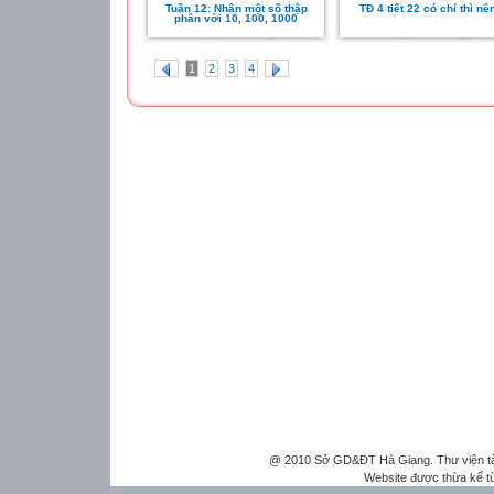
Tuần 12: Nhân một số thập
TĐ 4 tiết 22 có chí thì nê
phân với 10, 100, 1000
1
2
3
4
@ 2010 Sở GD&ĐT Hà Giang. Thư viện tài 
Website được thừa kế 