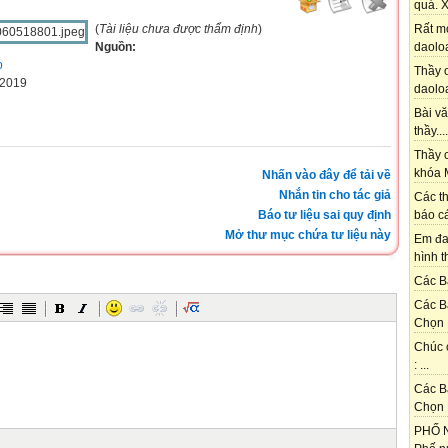
quá. X
(
Tài liệu chưa được thẩm định
)
Rất m
Nguồn:
daoloa
o
Thầy ơ
-2019
daoloa
Bài vă
thầy....
Thầy c
khóa M
Nhấn vào đây để tải về
Nhắn tin cho tác giả
Các th
Báo tư liệu sai quy định
báo cá
Mở thư mục chứa tư liệu này
Em đa
hình t
Các Bạ
Các B
Chọn 
Chúc 
: ...
Các B
Chọn 
PHỐ N