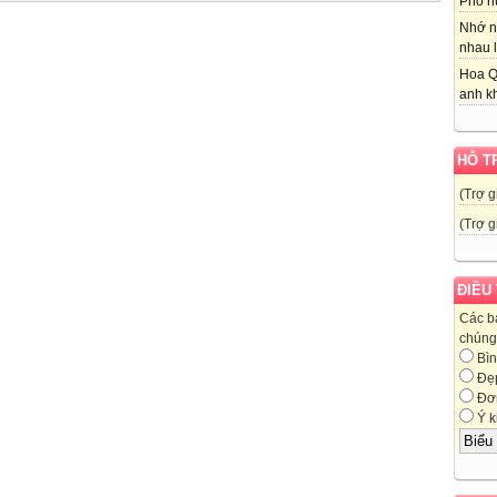
Phố nú
Nhớ n
nhau l
Hoa Q
anh kh
HỖ T
(Trợ g
(Trợ g
ĐIỀU
Các b
chúng 
Bìn
Đẹ
Đơn
Ý k