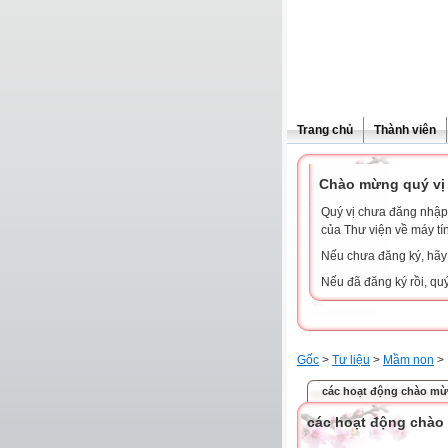
Trang chủ
Thành viên
Chào mừng quý vị 
Quý vị chưa đăng nhập 
của Thư viện về máy tí
Nếu chưa đăng ký, hã
Nếu đã đăng ký rồi, qu
Gốc
>
Tư liệu
>
Mầm non
>
các hoạt động chào mừn
các hoạt động chào