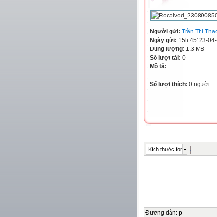
Người gửi:
Trần Thị Tha
Ngày gửi:
15h:45' 23-04
Dung lượng:
1.3 MB
Số lượt tải:
0
Mô tả:
Số lượt thích:
0 người
Kích thước font
Đường dẫn
:
p