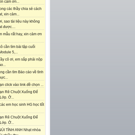
in cảm ơn...
ong các thầy chia sẻ cách
t, xin cảm...
i, sao tài liệu này không
t được....
n mẫu rất hay, xin cảm ơn
ô cần tìm bài tập cuối
odule 5,...
ầy cô ơi, em sắp phải nộp
o...
ng cần tìm Báo cáo về tình
hực...
n click vào link đề chọn ...
ạn Rê Chuột Xuống Để
Lớp. Ở...
các em học sinh HG học tốt
ạn Rê Chuột Xuống Để
Lớp. Ở...
ÚI TÌNH ANH Nhạt nhòa