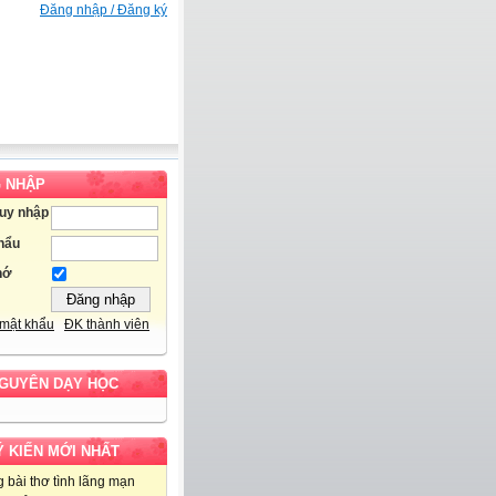
Đăng nhập / Đăng ký
 NHẬP
ruy nhập
hẩu
hớ
mật khẩu
ĐK thành viên
NGUYÊN DẠY HỌC
Ý KIẾN MỚI NHẤT
 bài thơ tình lãng mạn