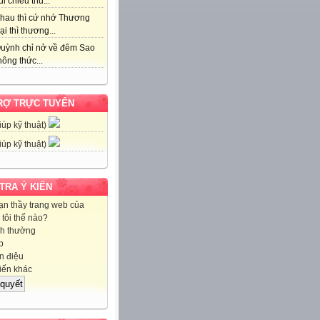
i chiều thu...
hau thì cứ nhớ Thương
ại thì thương...
uỳnh chỉ nở về đêm Sao
ông thức...
RỢ TRỰC TUYẾN
iúp kỹ thuật)
iúp kỹ thuật)
 TRA Ý KIẾN
ạn thầy trang web của
tôi thế nào?
h thường
p
 điệu
iến khác