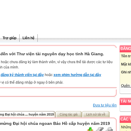
Trợ giúp
Liên hệ
ĐĂNG
đến với Thư viện tài nguyên dạy học tỉnh Hà Giang.
Tên t
hoặc chưa đăng ký làm thành viên, vì vậy chưa thể tải được các tư liệu
Mật k
nh của mình.
Ghi n
y
đăng ký thành viên tại đây
hoặc
xem phim hướng dẫn tại đây
ý vị có thể đăng nhập ở ngay ô bên phải.
Quên 
TÀI 
Đưa tư liệu lên
g Đại hội chúa ... huyện năm 2019
Cùng tác giả
Lịch sử tải về
CÁC 
 mừng Đại hội chúa ngoan Bác Hồ cấp huyện năm 2019
Những