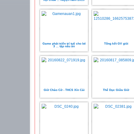
Game phát triển trí tuệ cho bé
Tổng kết GV giỏi
3 ... tập nấu ăn
Giờ Chào Cờ - THCS Xín Cái
Thể Dục Giữa Giờ