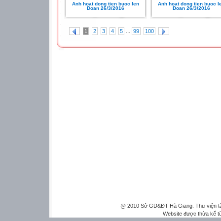
Anh hoat dong tien buoc len
Anh hoat dong tien buoc l
Doan 26/3/2016
Doan 26/3/2016
...
1
2
3
4
5
99
100
@ 2010 Sở GD&ĐT Hà Giang. Thư viện tài 
Website được thừa kế 