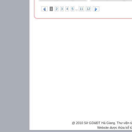
...
1
2
3
4
5
11
12
@ 2010 Sở GD&ĐT Hà Giang. Thư viện tài 
Website được thừa kế 