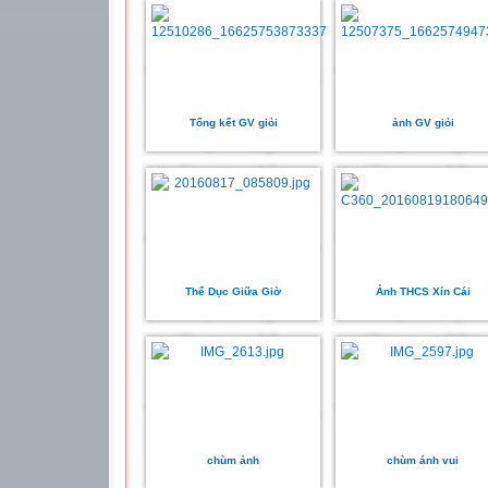
Tổng kết GV giỏi
ảnh GV giỏi
Thể Dục Giữa Giờ
Ảnh THCS Xín Cái
chùm ảnh
chùm ánh vui