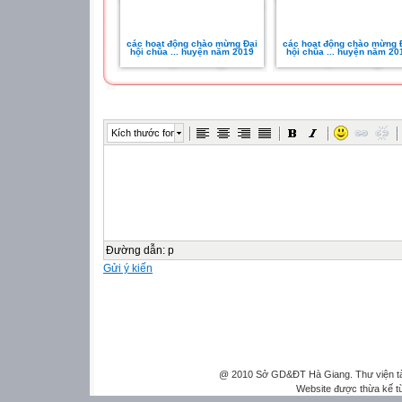
các hoạt động chào mừng Đại
các hoạt động chào mừng 
hội chúa ... huyện năm 2019
hội chúa ... huyện năm 20
Kích thước font
Đường dẫn
:
p
Gửi ý kiến
@ 2010 Sở GD&ĐT Hà Giang. Thư viện tài 
Website được thừa kế 