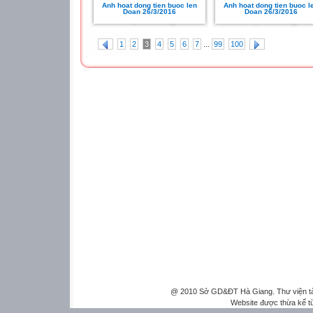
Anh hoat dong tien buoc len
Anh hoat dong tien buoc l
Doan 26/3/2016
Doan 26/3/2016
...
1
2
3
4
5
6
7
99
100
@ 2010 Sở GD&ĐT Hà Giang. Thư viện tài 
Website được thừa kế 