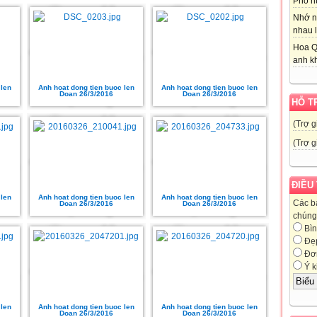
Phố nú
Nhớ n
nhau l
Hoa Q
anh kh
 len
Anh hoat dong tien buoc len
Anh hoat dong tien buoc len
Doan 26/3/2016
Doan 26/3/2016
HỖ T
(Trợ g
(Trợ g
ĐIỀU
 len
Anh hoat dong tien buoc len
Anh hoat dong tien buoc len
Các b
Doan 26/3/2016
Doan 26/3/2016
chúng 
Bìn
Đẹ
Đơn
Ý k
 len
Anh hoat dong tien buoc len
Anh hoat dong tien buoc len
Doan 26/3/2016
Doan 26/3/2016