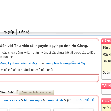
Trợ giúp
Liên hệ
ĐĂNG
đến với Thư viện tài nguyên dạy học tỉnh Hà Giang.
Tên t
hoặc chưa đăng ký làm thành viên, vì vậy chưa thể tải được các tư liệu
Mật k
nh của mình.
Ghi n
y
đăng ký thành viên tại đây
hoặc
xem phim hướng dẫn tại đây
ý vị có thể đăng nhập ở ngay ô bên phải.
Quên 
TÀI 
"Tiếng Anh"
Danh sách thư mục con
g học cơ sở
>
Ngoại ngữ
>
Tiếng Anh
> (65
Đưa tư liệu lên
CÁC 
Những