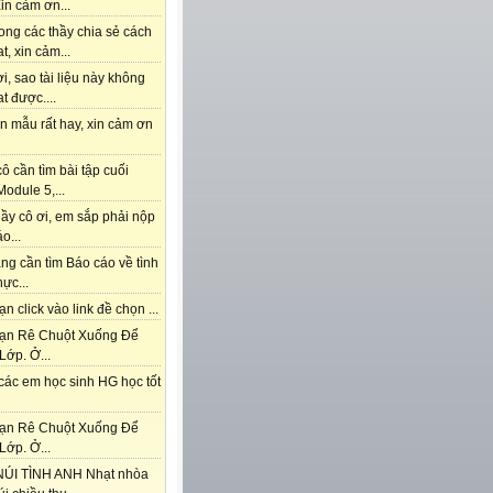
in cảm ơn...
ong các thầy chia sẻ cách
t, xin cảm...
i, sao tài liệu này không
t được....
n mẫu rất hay, xin cảm ơn
ô cần tìm bài tập cuối
odule 5,...
ầy cô ơi, em sắp phải nộp
o...
ng cần tìm Báo cáo về tình
hực...
n click vào link đề chọn ...
ạn Rê Chuột Xuống Để
Lớp. Ở...
các em học sinh HG học tốt
ạn Rê Chuột Xuống Để
Lớp. Ở...
ÚI TÌNH ANH Nhạt nhòa