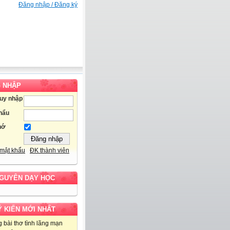
Đăng nhập / Đăng ký
 NHẬP
ruy nhập
hẩu
hớ
mật khẩu
ĐK thành viên
NGUYÊN DẠY HỌC
Ý KIẾN MỚI NHẤT
 bài thơ tình lãng mạn