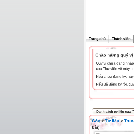
Trang chủ
Thành viên
Chào mừng quý vị 
Quý vị chưa đăng nhập 
của Thư viện về máy tí
Nếu chưa đăng ký, hã
Nếu đã đăng ký rồi, qu
Danh sách tư liệu của 
Gốc
>
Tư liệu
>
Trun
bài)