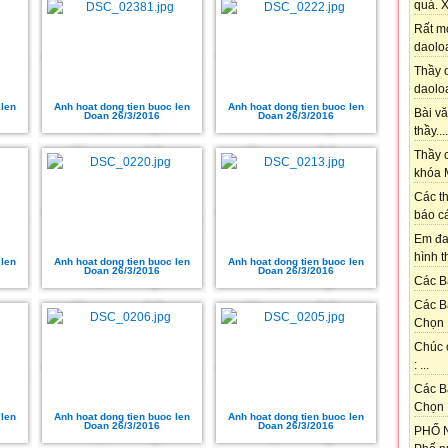
quá. X
Rất m
daoloa
Thầy ơ
daoloa
 len
Anh hoat dong tien buoc len
Anh hoat dong tien buoc len
Bài vă
Doan 26/3/2016
Doan 26/3/2016
thầy....
Thầy c
khóa M
Các th
báo cá
Em đa
hình t
 len
Anh hoat dong tien buoc len
Anh hoat dong tien buoc len
Doan 26/3/2016
Doan 26/3/2016
Các Bạ
Các B
Chọn 
Chúc 
: ...
Các B
Chọn 
 len
Anh hoat dong tien buoc len
Anh hoat dong tien buoc len
Doan 26/3/2016
Doan 26/3/2016
PHỐ N