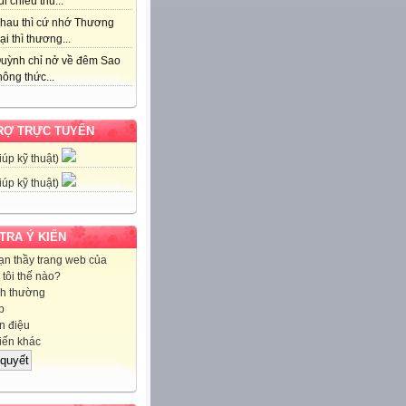
i chiều thu...
hau thì cứ nhớ Thương
ại thì thương...
uỳnh chỉ nở về đêm Sao
ông thức...
RỢ TRỰC TUYẾN
iúp kỹ thuật)
iúp kỹ thuật)
 TRA Ý KIẾN
ạn thầy trang web của
tôi thế nào?
h thường
p
 điệu
iến khác