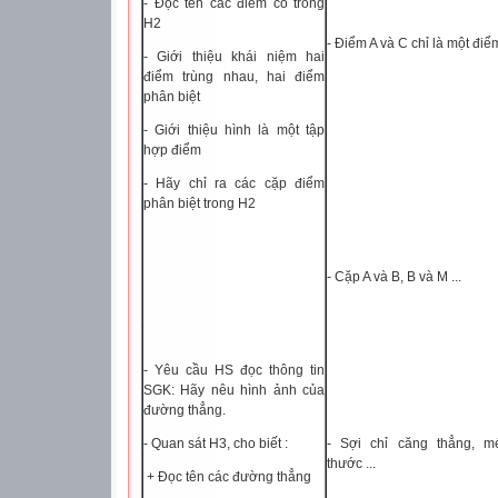
- Đọc tên các điểm có trong
H2
- Điểm A và C chỉ là một điể
- Giới thiệu khái niệm hai
điểm trùng nhau, hai điểm
phân biệt
- Giới thiệu hình là một tập
hợp điểm
- Hãy chỉ ra các cặp điểm
phân biệt trong H2
- Cặp A và B, B và M ...
- Yêu cầu HS đọc thông tin
SGK: Hãy nêu hình ảnh của
đường thẳng.
- Quan sát H3, cho biết :
- Sợi chỉ căng thẳng, m
thước ...
+ Đọc tên các đường thẳng