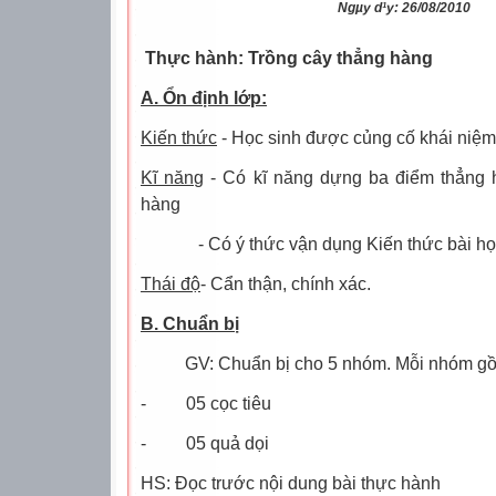
Ngµy d¹y: 26/08/2010
Thực hành: Trồng cây thẳng hàng
A. Ổn định lớp:
Kiến thức
- Học sinh được củng cố khái niệm
Kĩ năng
- Có kĩ năng dựng ba điểm thẳng 
hàng
- Có ý thức vận dụng Kiến thức bài họ
Thái độ
- Cẩn thận, chính xác.
B. Chuẩn bị
GV: Chuẩn bị cho 5 nhóm. Mỗi nhóm g
-
05 cọc tiêu
-
05 quả dọi
HS: Đọc trước nội dung bài thực hành