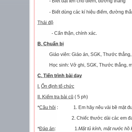
- Biết đặt tên cho điểm, đường thẳng
- Biết dùng các kí hiệu điểm, đường thẳ
Thái độ
- Cẩn thận, chính xác.
B. Chuẩn bị
Giáo viên: Giáo án, SGK, Thước thẳng,
Học sinh: Vở ghi, SGK, Thước thẳng, 
C. Tiến trình bài dạy
I.
Ổn định tổ chức
II. Kiểm tra bài cũ
( 5 ph)
*
Câu hỏi
:
1. Em hãy nêu vài bề mặt đ
2. Chiếc thước dài các em đ
*
Đáp án
:
1.
Mặt tủ kính, mặt nước hồ 