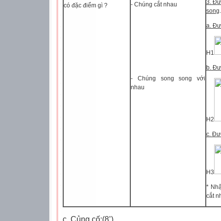
3. Đư
- Chúng cắt nhau
có đặc điểm gì ?
song
a. Đư
H1
b. Đư
- Chúng song song với
nhau
H2
c. Đ
H3
* Nhậ
cắt n
c. Củng cố
:(8’)