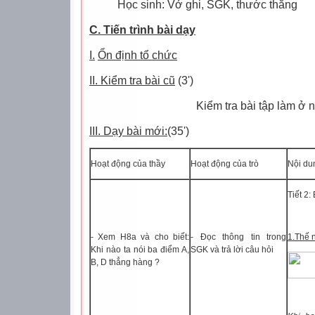
Học sinh: Vở ghi, SGK, thước thẳng
C. Tiến trình bài dạy
I.
Ổn định tổ chức
II. Kiểm tra bài cũ
(3')
Kiểm tra bài tập làm ở 
III. Dạy bài mới:
(35')
Hoạt động của thầy
Hoạt động của trò
Nội du
Tiết 2
- Xem H8a và cho biết:
- Đọc thông tin trong
1.Thế 
Khi nào ta nói ba điểm A,
SGK và trả lời câu hỏi
B, D thẳng hàng ?