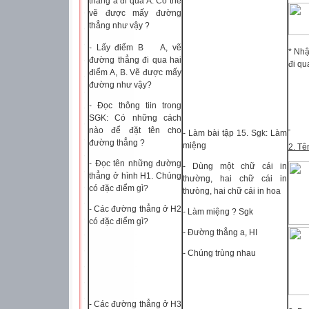
thẳng a đi qua A. Có thể
vẽ được mấy đường
thẳng như vậy ?
- Lấy điểm B
A, vẽ
* Nhậ
đường thẳng đi qua hai
đi qu
điểm A, B. Vẽ được mấy
đường như vậy?
- Đọc thông tiin trong
SGK: Có những cách
nào để đặt tên cho
- Làm bài tập 15. Sgk: Làm
đường thẳng ?
miệng
2. Tê
- Đọc tên những đường
- Dùng một chữ cái in
thẳng ở hình H1. Chúng
thường, hai chữ cái in
có đặc điểm gì?
thưòng, hai chữ cái in hoa
- Các đường thẳng ở H2
- Làm miệng ? Sgk
có đặc điểm gì?
- Đường thẳng a, HI
- Chúng trùng nhau
- Các đường thẳng ở H3