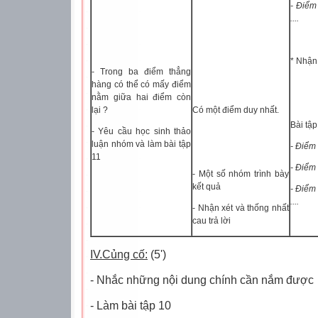
- Điểm
....
* Nhận
- Trong ba điểm thẳng
hàng có thể có mấy điểm
nằm giữa hai điểm còn
lại ?
Có một điểm duy nhất.
Bài tậ
- Yêu cầu học sinh thảo
luận nhóm và làm bài tập
- Điểm
11
- Điểm
- Một số nhóm trình bày
kết quả
- Điểm
....
- Nhận xét và thống nhất
cau trả lời
IV.Củng cố:
(5')
- Nhắc những nội dung chính cần nắm được
- Làm bài tập 10