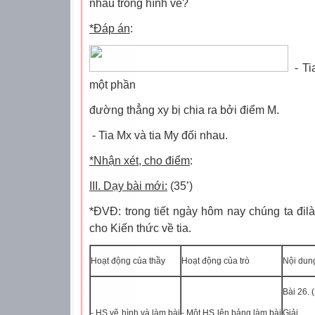
nhau trong hình vẽ?
*Đáp án
:
- T
một phần
đường thẳng xy bị chia ra bởi điểm M.
- Tia Mx và tia My đối nhau.
*Nhận xét, cho điểm
:
III. Dạy bài mới:
(35’)
*ĐVĐ: trong tiết ngày hôm nay chúng ta đil
cho Kiến thức về tia.
Hoạt động của thầy
Hoạt động của trò
Nội dun
Bài 26.
- HS vẽ hình và làm bài
- Một HS lên bảng làm bài
Giải