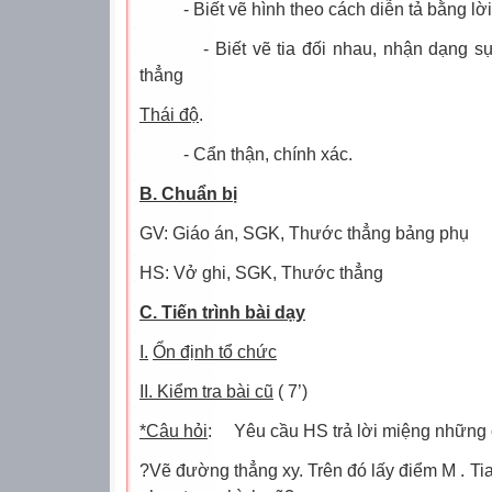
- Biết vẽ hình theo cách diễn tả bằng lời
- Biết vẽ tia đối nhau, nhận dạng 
thẳng
Thái độ
.
- Cẩn thận, chính xác.
B. Chuẩn bị
GV: Giáo án, SGK, Thước thẳng bảng phụ
HS: Vở ghi, SGK, Thước thẳng
C. Tiến trình bài dạy
I.
Ổn định tổ chức
II. Kiểm tra bài cũ
( 7’)
*Câu hỏi
:
Yêu cầu HS trả lời miệng những 
?Vẽ đường thẳng xy. Trên đó lấy điểm M . Tia 