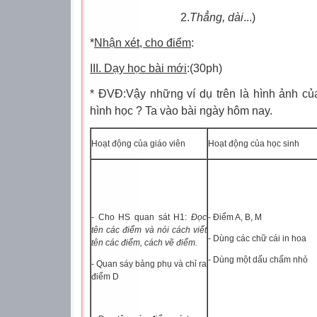
2.
Thẳng, dài
...)
*
Nhận xét, cho điểm
:
III. Dạy học bài mới
:(30ph)
* ĐVĐ:Vậy những ví dụ trên là hình ảnh củ
hình học ? Ta vào bài ngày hôm nay.
Hoạt động của giáo viên
Hoạt động của học sinh
- Cho HS quan sát H1:
Đọc
- Điểm A, B, M
tên các điểm và nói cách viết
- Dùng các chữ cái in hoa
tên các điểm, cách vẽ điểm.
- Dùng một dấu chấm nhỏ
- Quan sáy bảng phụ và chỉ ra
điểm D