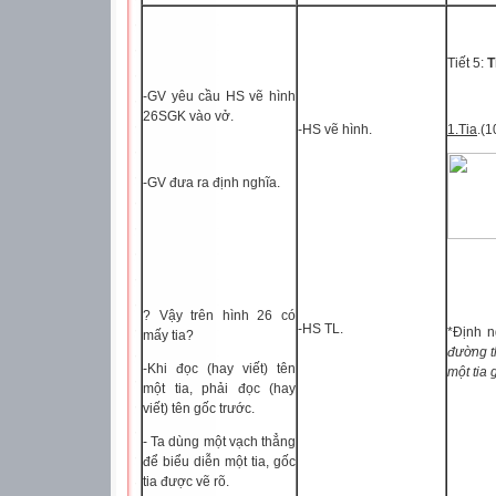
Tiết 5:
T
-GV yêu cầu HS vẽ hình
26SGK vào vở.
-HS vẽ hình.
1.Tia
.(1
-GV đưa ra định nghĩa.
? Vậy trên hình 26 có
-HS TL.
*Định n
mấy tia?
đường t
-Khi đọc (hay viết) tên
một tia 
một tia, phải đọc (hay
viết) tên gốc trước.
- Ta dùng một vạch thẳng
để biểu diễn một tia, gốc
tia được vẽ rõ.