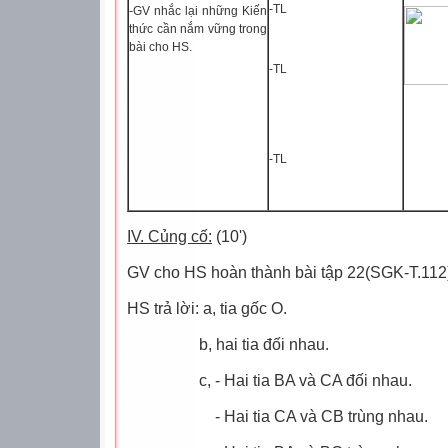
-TL
-GV nhắc lại những Kiến
thức cần nắm vững trong
bài cho HS.
-TL
-TL
IV. Củng cố:
(10')
GV cho HS hoàn thành bài tập 22(SGK-T.112
HS trả lời: a, tia gốc O.
b, hai tia đối nhau.
c, - Hai tia BA và CA đối nhau.
- Hai tia CA và CB trùng nhau.