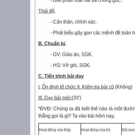
- Biết phân loại hai tia chung gốc.
Thái độ
.
- Cẩn thận, chính xác.
- Phát biểu gãy gọn các mệnh đề toán h
B. Chuẩn bị
.
- GV: Giáo án, SGK.
- HS: Vở ghi, SGK.
C. Tiến trình bài dạy
I.
Ổn định tổ chức II. Kiểm tra bài cũ
(Không)
III. Dạy bài mới:
(33')
*ĐVĐ: Chúng ta đã biết thế nào là một đườ
thẳng gọi là gì? Ta vào bài hôm nay.
Hoạt động của thầy
Hoạt động của trò
Nội dun