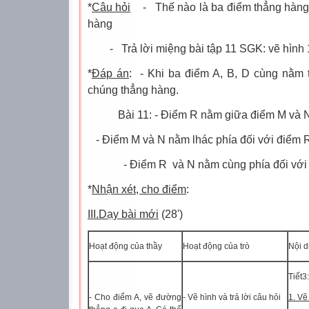
*
Câu hỏi
-
Thế nào là ba điểm thẳng hàng
hàng
-
Trả lời miệng bài tập 11 SGK: vẽ hình 
*
Đáp án
:
- Khi ba điểm A, B, D cùng nằm t
chúng thẳng hàng.
Bài 11: - Điểm R nằm giữa điểm M và 
- Điểm M và N nằm lhác phía đối với điểm 
- Điểm R
và N nằm cùng phía đối với 
*
Nhận xét, cho điểm
:
III.Dạy bài mới
(28')
Hoạt động của thầy
Hoạt động của trò
Nội d
Tiết3
- Cho điểm A, vẽ đường
- Vẽ hình và trả lời câu hỏi
1. Vẽ