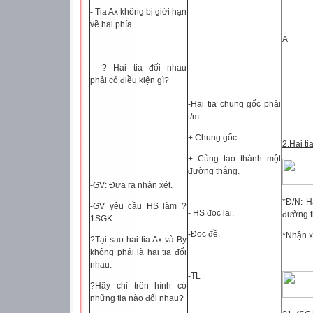
- Tia Ax không bị giới hạn
về hai phía.
A
? Hai tia đối nhau
phải có điều kiện gì?
-Hai tia chung gốc phải
t/m:
+ Chung gốc
2.Hai ti
+ Cùng tạo thành một
đường thẳng.
-GV: Đưa ra nhận xét.
*Đ/N: H
-GV yêu cầu HS làm ?
- HS đọc lại.
đường th
1SGK.
-Đọc đề.
*Nhận x
?Tại sao hai tia Ax và By
không phải là hai tia đối
nhau.
-TL
?Hãy chỉ trên hình có
những tia nào đối nhau?