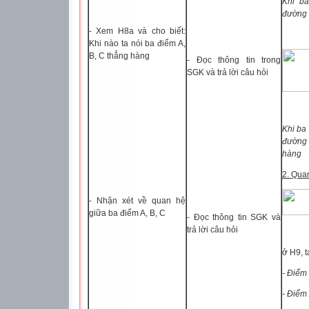
Khi b
đường 
- Xem H8a và cho biết:
Khi nào ta nói ba điểm A,
B, C thẳng hàng
- Đọc thông tin trong
SGK và trả lời câu hỏi
Khi ba
đường 
hàng
2. Qua
- Nhận xét về quan hệ
giữa ba điểm A, B, C
- Đọc thông tin SGK và
trả lời câu hỏi
ở H9, t
- Điểm
- Điểm