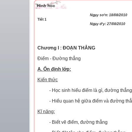
Hinh hoc
Ngµy so¹n: 18/08/2010
Tiết 1
Ngµy d¹y: 27/08/2010
Chương I : ĐOẠN THẲNG
Điểm - Đường thẳng
A. Ổn định lớp:
Kiến thức
- Học sinh hiểu điểm là gì, đường thẳng 
- Hiểu quan hệ giữa điểm và đường th
Kĩ năng:
- Biết vẽ điểm, đường thẳng