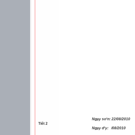
Ngµy so¹n: 22/08/2010
Tiết 2
Ngµy d¹y:
/08/2010