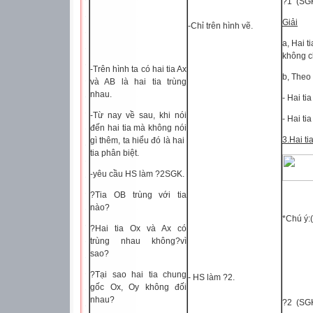
?1
(SGK
Giải
-Chỉ trên hình vẽ.
a, Hai t
không c
-Trên hình ta có hai tia Ax
b, Theo 
và AB là hai tia trùng
nhau.
- Hai ti
-Từ nay về sau, khi nói
- Hai ti
đến hai tia mà không nói
3.Hai ti
gì thêm, ta hiểu đó là hai
tia phân biệt.
-yêu cầu HS làm ?2SGK.
?Tia OB trùng với tia
nào?
*Chú ý:
?Hai tia Ox và Ax có
trùng nhau không?vì
sao?
?Tại sao hai tia chung
- HS làm ?2.
gốc Ox, Oy không đối
nhau?
?2
(SGK