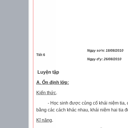
Ngµy so¹n: 18/08/2010
Tiết 6
Ngµy d¹y: 26/08/2010
Luyện tập
A. Ổn định lớp:
Kiến thức
.
- Học sinh được củng cố khái niệm tia, c
bằng các cách khác nhau, khái niệm hai tia đ
Kĩ năng
.