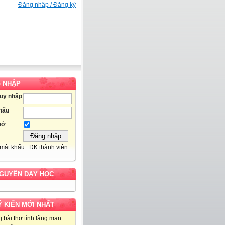
Đăng nhập / Đăng ký
 NHẬP
ruy nhập
hẩu
hớ
mật khẩu
ĐK thành viên
NGUYÊN DẠY HỌC
Ý KIẾN MỚI NHẤT
 bài thơ tình lãng mạn