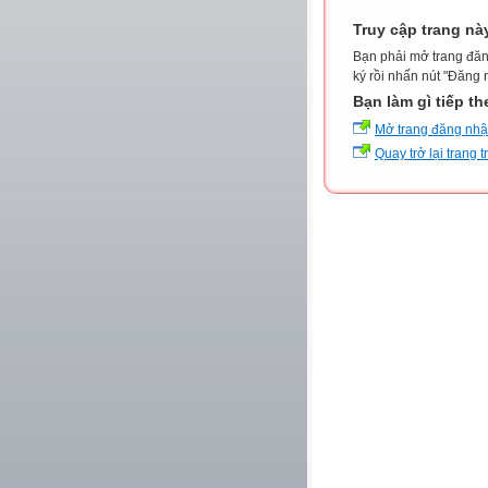
Truy cập trang nà
Bạn phải mở trang đăn
ký rồi nhấn nút "Đăng 
Bạn làm gì tiếp t
Mở trang đăng nh
Quay trở lại trang 