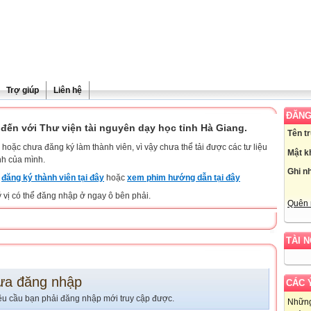
Trợ giúp
Liên hệ
ĐĂNG
đến với Thư viện tài nguyên dạy học tỉnh Hà Giang.
Tên t
hoặc chưa đăng ký làm thành viên, vì vậy chưa thể tải được các tư liệu
Mật k
nh của mình.
Ghi n
y
đăng ký thành viên tại đây
hoặc
xem phim hướng dẫn tại đây
ý vị có thể đăng nhập ở ngay ô bên phải.
Quên 
TÀI 
ưa đăng nhập
CÁC 
êu cầu bạn phải đăng nhập mới truy cập được.
Những