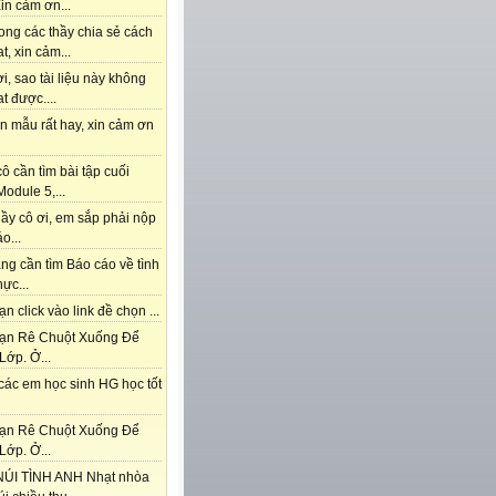
in cảm ơn...
ong các thầy chia sẻ cách
t, xin cảm...
i, sao tài liệu này không
t được....
n mẫu rất hay, xin cảm ơn
ô cần tìm bài tập cuối
odule 5,...
ầy cô ơi, em sắp phải nộp
o...
ng cần tìm Báo cáo về tình
hực...
n click vào link đề chọn ...
ạn Rê Chuột Xuống Để
Lớp. Ở...
các em học sinh HG học tốt
ạn Rê Chuột Xuống Để
Lớp. Ở...
ÚI TÌNH ANH Nhạt nhòa