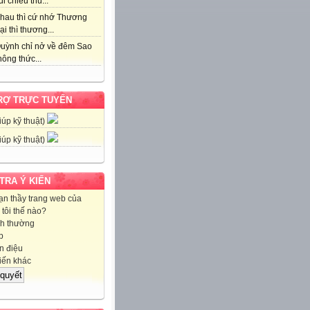
i chiều thu...
hau thì cứ nhớ Thương
ại thì thương...
uỳnh chỉ nở về đêm Sao
ông thức...
RỢ TRỰC TUYẾN
iúp kỹ thuật)
iúp kỹ thuật)
 TRA Ý KIẾN
ạn thầy trang web của
tôi thế nào?
h thường
p
 điệu
iến khác