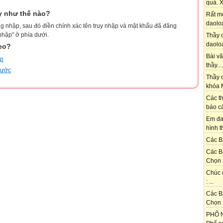
quá. X
y như thế nào?
Rất m
daoloa
g nhập, sau đó điền chính xác tên truy nhập và mật khẩu đã đăng
nhập" ở phía dưới.
Thầy ơ
daoloa
heo?
Bài vă
ập
thầy....
trước
Thầy c
khóa M
Các th
báo cá
Em đa
hình t
Các Bạ
Các B
Chọn 
Chúc 
: ...
Các B
Chọn 
PHỐ N