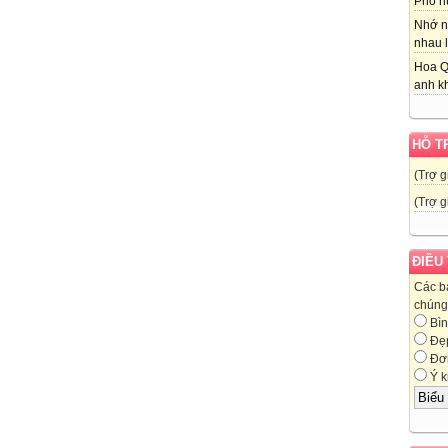
Phố nú
Nhớ n
nhau l
Hoa Q
anh kh
HỖ T
(Trợ g
(Trợ g
ĐIỀU
Các b
chúng 
Bìn
Đẹ
Đơn
Ý k