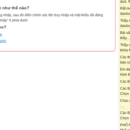
quá. X
y như thế nào?
Rất m
daoloa
g nhập, sau đó điền chính xác tên truy nhập và mật khẩu đã đăng
nhập" ở phía dưới.
Thầy ơ
daoloa
heo?
Bài vă
ập
thầy....
trước
Thầy c
khóa M
Các th
báo cá
Em đa
hình t
Các Bạ
Các B
Chọn 
Chúc 
: ...
Các B
Chọn 
PHỐ N