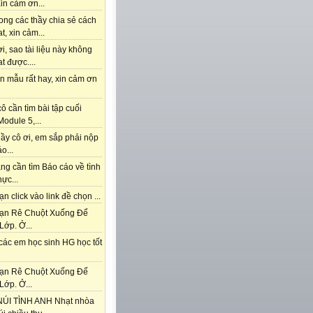
in cảm ơn...
ong các thầy chia sẻ cách
t, xin cảm...
i, sao tài liệu này không
t được....
n mẫu rất hay, xin cảm ơn
ô cần tìm bài tập cuối
odule 5,...
ầy cô ơi, em sắp phải nộp
o...
ng cần tìm Báo cáo về tình
hực...
n click vào link đề chọn ...
ạn Rê Chuột Xuống Để
Lớp. Ở...
các em học sinh HG học tốt
ạn Rê Chuột Xuống Để
Lớp. Ở...
ÚI TÌNH ANH Nhạt nhòa