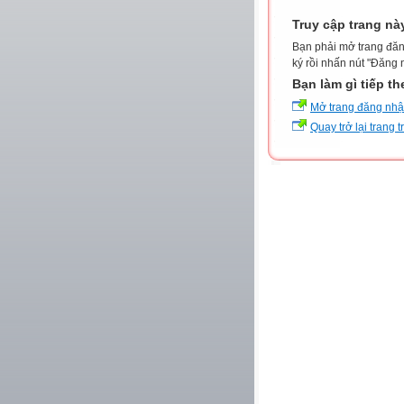
Truy cập trang nà
Bạn phải mở trang đăn
ký rồi nhấn nút "Đăng 
Bạn làm gì tiếp t
Mở trang đăng nh
Quay trở lại trang 