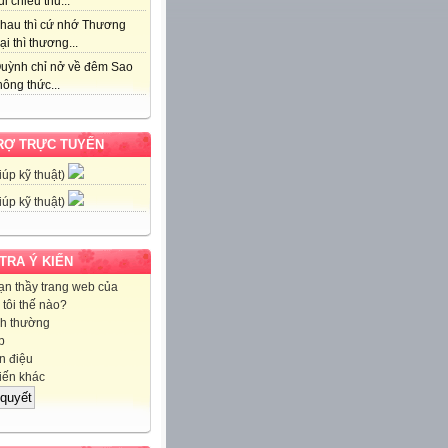
i chiều thu...
hau thì cứ nhớ Thương
ại thì thương...
uỳnh chỉ nở về đêm Sao
ông thức...
RỢ TRỰC TUYẾN
iúp kỹ thuật)
iúp kỹ thuật)
 TRA Ý KIẾN
ạn thầy trang web của
tôi thế nào?
h thường
p
 điệu
iến khác