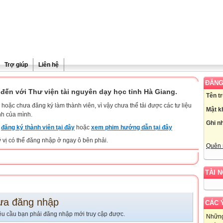
Trợ giúp
Liên hệ
ĐĂNG
đến với Thư viện tài nguyên dạy học tỉnh Hà Giang.
Tên t
hoặc chưa đăng ký làm thành viên, vì vậy chưa thể tải được các tư liệu
Mật k
nh của mình.
Ghi n
y
đăng ký thành viên tại đây
hoặc
xem phim hướng dẫn tại đây
ý vị có thể đăng nhập ở ngay ô bên phải.
Quên 
TÀI 
ưa đăng nhập
CÁC 
êu cầu bạn phải đăng nhập mới truy cập được.
Những