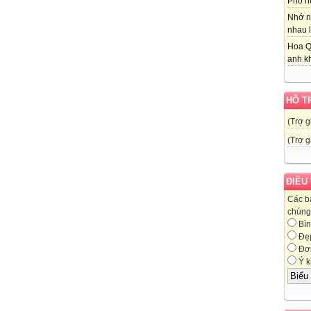
Phố nú
Nhớ n
nhau l
Hoa Q
anh kh
HỖ T
(Trợ g
(Trợ g
ĐIỀU
Các b
chúng 
Bìn
Đẹ
Đơn
Ý k