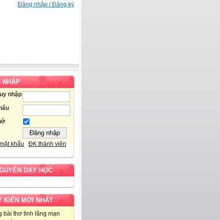
Đăng nhập / Đăng ký
 NHẬP
ruy nhập
hẩu
hớ
mật khẩu
ĐK thành viên
NGUYÊN DẠY HỌC
Ý KIẾN MỚI NHẤT
 bài thơ tình lãng mạn