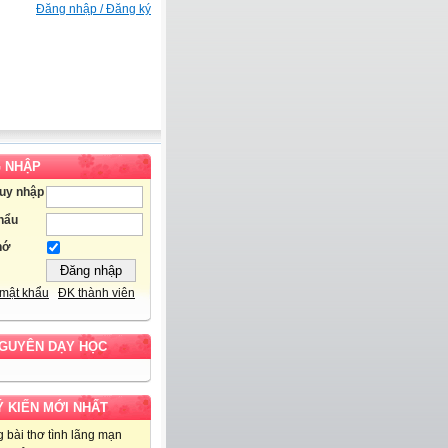
Đăng nhập / Đăng ký
 NHẬP
ruy nhập
hẩu
hớ
mật khẩu
ĐK thành viên
NGUYÊN DẠY HỌC
Ý KIẾN MỚI NHẤT
 bài thơ tình lãng mạn