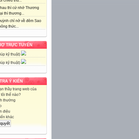
i chiều thu...
hau thì cứ nhớ Thương
ại thì thương...
uỳnh chỉ nở về đêm Sao
ông thức...
RỢ TRỰC TUYẾN
iúp kỹ thuật)
iúp kỹ thuật)
 TRA Ý KIẾN
ạn thầy trang web của
tôi thế nào?
h thường
p
 điệu
iến khác