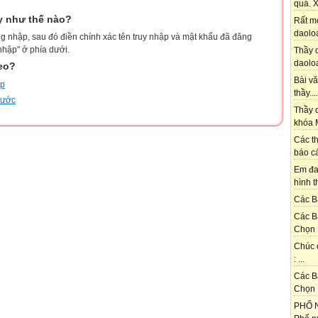
quá. X
y như thế nào?
Rất m
daoloa
g nhập, sau đó điền chính xác tên truy nhập và mật khẩu đã đăng
nhập" ở phía dưới.
Thầy ơ
daoloa
heo?
Bài vă
ập
thầy....
trước
Thầy c
khóa M
Các th
báo cá
Em đa
hình t
Các Bạ
Các B
Chọn 
Chúc 
: ...
Các B
Chọn 
PHỐ N