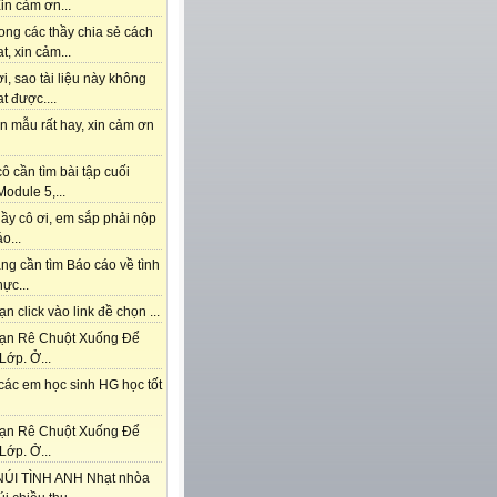
in cảm ơn...
ong các thầy chia sẻ cách
t, xin cảm...
i, sao tài liệu này không
t được....
n mẫu rất hay, xin cảm ơn
ô cần tìm bài tập cuối
odule 5,...
ầy cô ơi, em sắp phải nộp
o...
ng cần tìm Báo cáo về tình
hực...
n click vào link đề chọn ...
ạn Rê Chuột Xuống Để
Lớp. Ở...
các em học sinh HG học tốt
ạn Rê Chuột Xuống Để
Lớp. Ở...
ÚI TÌNH ANH Nhạt nhòa