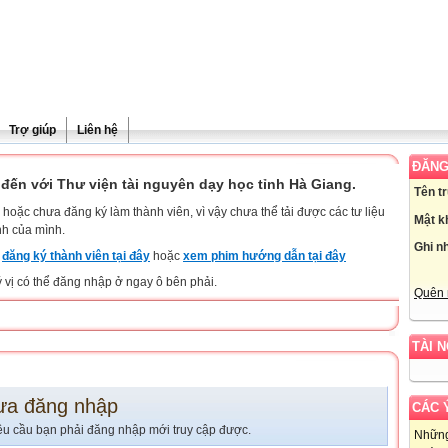
Trợ giúp
Liên hệ
ĐĂNG
đến với Thư viện tài nguyên dạy học tỉnh Hà Giang.
Tên t
hoặc chưa đăng ký làm thành viên, vì vậy chưa thể tải được các tư liệu
Mật k
nh của mình.
Ghi n
y
đăng ký thành viên tại đây
hoặc
xem phim hướng dẫn tại đây
ý vị có thể đăng nhập ở ngay ô bên phải.
Quên 
TÀI 
ưa đăng nhập
CÁC 
êu cầu bạn phải đăng nhập mới truy cập được.
Những