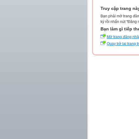
Truy cập trang nà
Bạn phải mở trang đăn
ký rồi nhấn nút "Đăng 
Bạn làm gì tiếp t
Mở trang đăng nh
Quay trở lại trang 