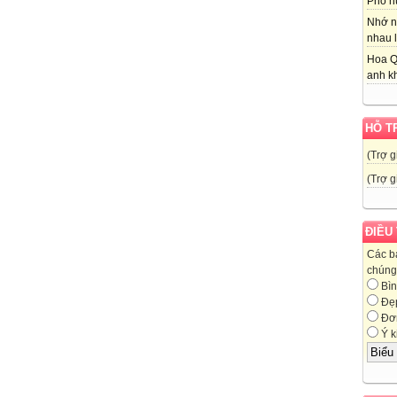
Phố nú
Nhớ n
nhau l
Hoa Q
anh kh
HỖ T
(Trợ g
(Trợ g
ĐIỀU
Các b
chúng 
Bìn
Đẹ
Đơn
Ý k