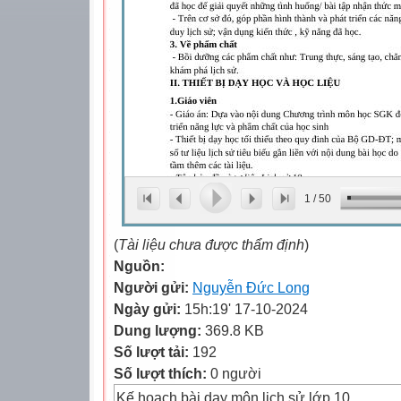
1
/
50
(
Tài liệu chưa được thẩm định
)
Nguồn:
Người gửi:
Nguyễn Đức Long
Ngày gửi:
15h:19' 17-10-2024
Dung lượng:
369.8 KB
Số lượt tải:
192
Số lượt thích:
0 người
Kế hoạch bài dạy môn lịch sử lớp 10