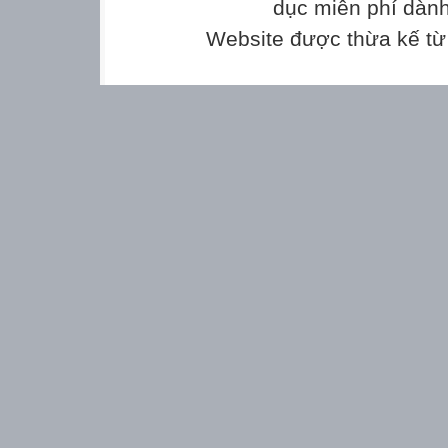
lực cơ bản của môn học, bao gồm năng lực t
dục miễn phí dành
thức, tư duy lịch sử và năng
Website được thừa kế t
lực vận dụng kiến thức, kỹ năng đã học trên
bản, gần gũi, hữu ích.
Như thế, bài này cũng giúp học sinh phát tri
như: trung thực, khách
quan, trách nhiệm, chăm chỉ và sáng tạo tro
1. Về kiến thức
- Trình bày được khái niệm lịch sử; phân biệ
nhận thức lịch sử thông
qua các ví dụ cụ thể.
- Giải thích được khái niệm lịch sử.
- Trình bày được đối tượng nghiên cứu của s
thể.
- Nêu được chức năng, nhiệm vụ và một số 
học.
- Nêu được một số phương pháp cơ bản của
tập cụ thể.
- Phân biệt được các nguồn sử liệu; biết cách