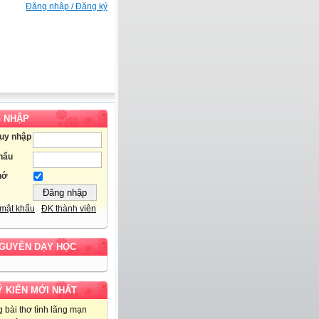
Đăng nhập / Đăng ký
 NHẬP
ruy nhập
hẩu
hớ
mật khẩu
ĐK thành viên
NGUYÊN DẠY HỌC
Ý KIẾN MỚI NHẤT
 bài thơ tình lãng mạn