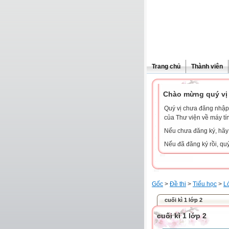
Trang chủ
Thành viên
Chào mừng quý vị 
Quý vị chưa đăng nhập 
của Thư viện về máy tí
Nếu chưa đăng ký, hã
Nếu đã đăng ký rồi, qu
Gốc
>
Đề thi
>
Tiểu học
>
L
cuối kì 1 lớp 2
cuối kì 1 lớp 2