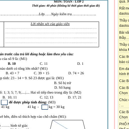
quá. X
Rất m
daoloa
Thầy ơ
daoloa
Bài vă
thầy....
Thầy c
khóa M
Các th
báo cá
Em đa
hình t
Các Bạ
Các B
Chọn 
Chúc 
: ...
Các B
Chọn 
PHỐ N