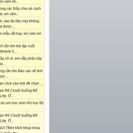
in cảm ơn...
ong các thầy chia sẻ cách
t, xin cảm...
i, sao tài liệu này không
t được....
n mẫu rất hay, xin cảm ơn
ô cần tìm bài tập cuối
odule 5,...
ầy cô ơi, em sắp phải nộp
o...
ng cần tìm Báo cáo về tình
hực...
n click vào link đề chọn ...
ạn Rê Chuột Xuống Để
Lớp. Ở...
các em học sinh HG học tốt
ạn Rê Chuột Xuống Để
Lớp. Ở...
ÚI TÌNH ANH Nhạt nhòa