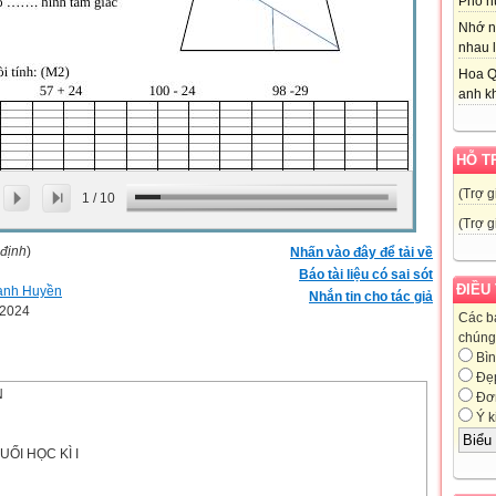
Phố nú
Nhớ n
nhau l
Hoa Q
anh kh
HỖ T
(Trợ g
1
/
10
(Trợ g
 định
)
Nhấn vào đây để tải về
Báo tài liệu có sai sót
ĐIỀU
anh Huyền
Nhắn tin cho tác giả
-2024
Các b
chúng 
Bìn
Đẹ
N
Đơn
Ý k
UỐI HỌC KÌ I