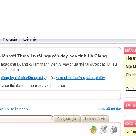
Trợ giúp
Liên hệ
ĐĂNG
đến với Thư viện tài nguyên dạy học tỉnh Hà Giang.
Tên t
hoặc chưa đăng ký làm thành viên, vì vậy chưa thể tải được các tư liệu
Mật k
nh của mình.
Ghi n
y
đăng ký thành viên tại đây
hoặc
xem phim hướng dẫn tại đây
ý vị có thể đăng nhập ở ngay ô bên phải.
Quên 
TÀI 
ớp 2
>
Toán học
>
Đưa đề thi lên
Cùng tác giả
Lịch sử tải về
CÁC 
Những