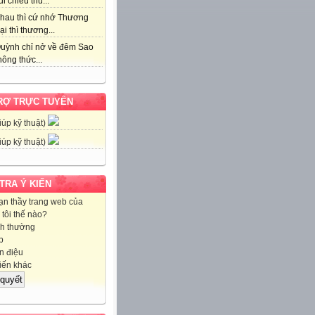
i chiều thu...
hau thì cứ nhớ Thương
ại thì thương...
uỳnh chỉ nở về đêm Sao
ông thức...
RỢ TRỰC TUYẾN
iúp kỹ thuật)
iúp kỹ thuật)
 TRA Ý KIẾN
ạn thầy trang web của
tôi thế nào?
h thường
p
 điệu
iến khác