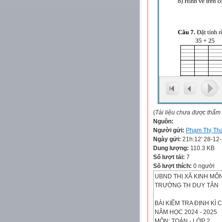
(
Tài liệu chưa được thẩm
Nguồn:
Người gửi:
Phạm Thị Th
Ngày gửi:
21h:12' 28-12
Dung lượng:
110.3 KB
Số lượt tải:
7
Số lượt thích:
0 người
UBND THỊ XÃ KINH MÔ
TRƯỜNG TH DUY TÂN
BÀI KIỂM TRA ĐỊNH KÌ C
NĂM HỌC 2024 - 2025
MÔN: TOÁN - LỚP 2