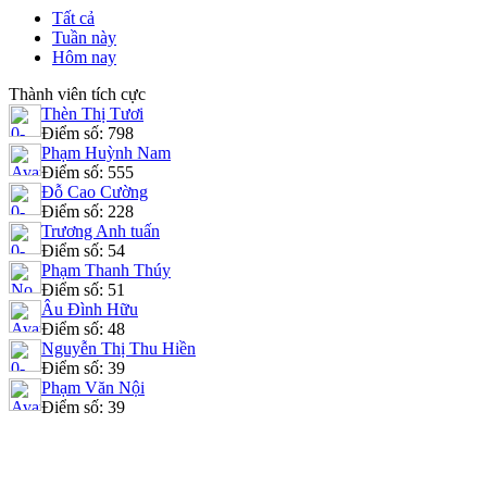
Tất cả
Tuần này
Hôm nay
Thành viên tích cực
Thèn Thị Tươi
Điểm số: 798
Phạm Huỳnh Nam
Điểm số: 555
Đỗ Cao Cường
Điểm số: 228
Trương Anh tuấn
Điểm số: 54
Phạm Thanh Thúy
Điểm số: 51
Âu Đình Hữu
Điểm số: 48
Nguyễn Thị Thu Hiền
Điểm số: 39
Phạm Văn Nội
Điểm số: 39