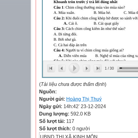
1
/
30
(
Tài liệu chưa được thẩm định
)
Nguồn:
Người gửi:
Hoàng Thị Thuý
Ngày gửi:
14h:42' 23-12-2024
Dung lượng:
592.0 KB
Số lượt tải:
117
Số lượt thích:
0 người
UBND THỊ XÃ KINH MÔN