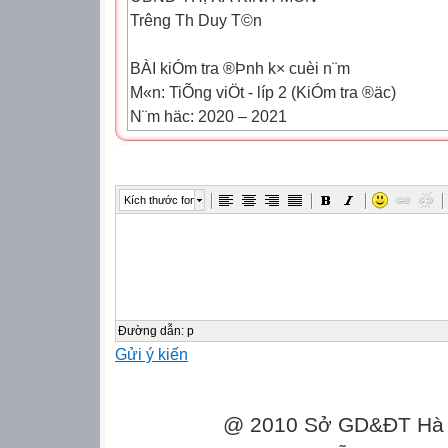
Trêng Th Duy T©n
BÀI kiÓm tra ®Þnh k× cuèi n¨m
M«n: TiÕng viÖt - líp 2 (KiÓm tra ®äc)
N¨m häc: 2020 – 2021
Hä vµ tªn:......................................................
tra:.................................
Kích thước font
Điểm
Nhận xét của giáo viên
Đọc:……..
Đường dẫn
:
p
Gửi ý kiến
...............................................................................
Viết : ……….
@ 2010 Sở GD&ĐT Hà Gi