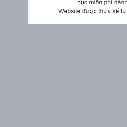
...............................................................................
dục miễn phí dành
Website được thừa kế t
GV coi , chấm
.................................................
.................................................
Tiếng việt …….
...............................................................................
...............
II. Kiểm tra đọc ( 10 điểm)
1. Đọc thầm và làm bài tập (6 điểm) ( Thời gi
Chim công múa
Mùa xuân, trăm hoa đua nở, ngàn lá khoe 
cũng là
mùa chim công múa.
Chim công thường đi từng đôi nhẩn nha kiế