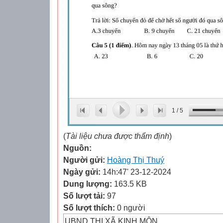
1
/
5
(
Tài liệu chưa được thẩm định
)
Nguồn:
Người gửi:
Hoàng Thị Thuý
Ngày gửi:
14h:47' 23-12-2024
Dung lượng:
163.5 KB
Số lượt tải:
97
Số lượt thích:
0 người
UBND THỊ XÃ KINH MÔN