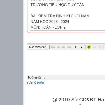
TRƯỜNG TIỂU HỌC DUY TÂN
BÀI KIỂM TRA ĐỊNH KÌ CUỐI NĂM
NĂM HỌC 2023 - 2024
MÔN: TOÁN - LỚP 2
Họ và tên:……………………………………
…../05/2024
Kích thước font
Điểm
(Thời gian: 40 phút)
Lớp ………. Ngày kiểm tra:
Nhận xét
Đường dẫn
:
p
Gửi ý kiến
…………..…………………………………………………….......
…….
@ 2010 Sở GD&ĐT Hà Gi