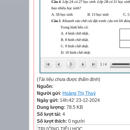
1
/
4
(
Tài liệu chưa được thẩm định
)
Nguồn:
Người gửi:
Hoàng Thị Thuý
Ngày gửi:
14h:42' 23-12-2024
Dung lượng:
78.5 KB
Số lượt tải:
4
Số lượt thích:
0 người
TRƯỜNG TIỂU HỌC …………….