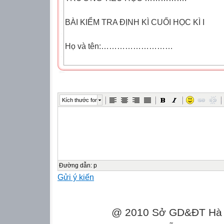
BÀI KIỂM TRA ĐỊNH KÌ CUỐI HỌC KÌ I
Họ và tên:………………………
NĂM HỌC 2020 – 2021
MÔN TOÁN – LỚP 2
Kích thước font
Lớp:…..
(Thời gian làm bài 40 phút)
Điểm
Đường dẫn
:
p
Gửi ý kiến
Nhận xét của giáo viên chấm
……………………………………………………
……………………………………………………
@ 2010 Sở GD&ĐT Hà Gi