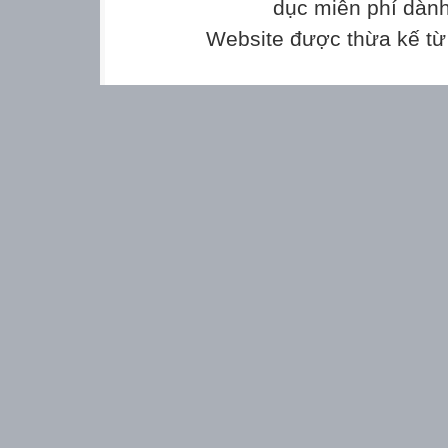
………………
dục miễn phí dành
Website được thừa kế t
……………………………………………………
……………………………………………………………......
Câu 1 Tính nhẩm:
a) 8 + 7 = ……
b) 9 + 3 = ……
c) 16 – 7 = ……
d) 18 – 9 = ……
Câu 2 Viết số thích hợp vào chỗ chấm :
a) 1dm = ……cm.
b) Một ngày có …. giờ.