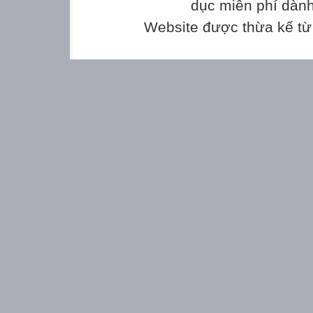
I. PHẦN LÝ THUYẾT
dục miễn phí dành
Khoanh vào chữ cái trước ý trả lời đúng cho
Website được thừa kế t
Câu 1: Em hãy chọn một số đồ vật dưới đây 
máy tính để bàn.
A. 2-3-5-7
B. 1-3-5-7
C. 2-4-5-7
D. 2-4-6-8
Câu 2: Em thực hiện thao tác nào sau đây để
A. Nhấn, giữ nút nguồn trên thân máy B. Ngắ
máy tính
tính
C. Thực hiện lệnh Restart từ bảng chọn D. 
bảng chọn