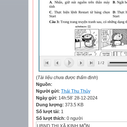
1
/
2
(
Tài liệu chưa được thẩm định
)
Nguồn:
Người gửi:
Thái Thu Thủy
Ngày gửi:
14h:58' 28-12-2024
Dung lượng:
373.5 KB
Số lượt tải:
1
Số lượt thích:
0 người
UBND THỊ XÃ KINH MÔN