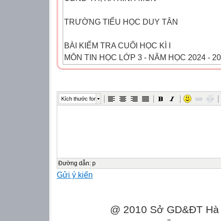
TRƯỜNG TIỂU HỌC DUY TÂN
BÀI KIỂM TRA CUỐI HỌC KÌ I
MÔN TIN HỌC LỚP 3 - NĂM HỌC 2024 - 2
Thời gian làm bài: 35 phút
Kích thước font
Họ và tên:
...............................................................................
Lớp: 3............
Ngày kiểm tra: .................... tháng ................
Điểm
Đường dẫn
:
p
Gửi ý kiến
Nhận xét
GV coi, chấm
@ 2010 Sở GD&ĐT Hà Gi