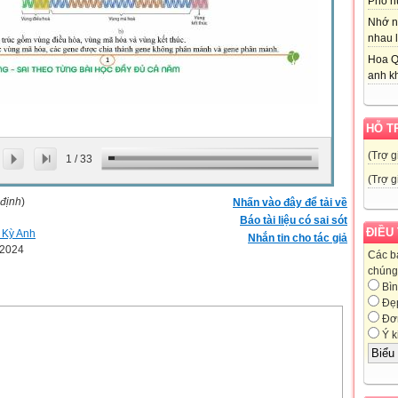
Phố nú
Nhớ n
nhau l
Hoa Q
anh kh
HỖ T
(Trợ g
1
/
33
(Trợ g
 định
)
Nhấn vào đây để tải về
Báo tài liệu có sai sót
ĐIỀU
 Kỳ Anh
Nhắn tin cho tác giả
-2024
Các b
chúng 
Bìn
Đẹ
Đơn
Ý k