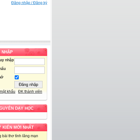
Đăng nhập / Đăng ký
 NHẬP
ruy nhập
hẩu
hớ
mật khẩu
ĐK thành viên
NGUYÊN DẠY HỌC
Ý KIẾN MỚI NHẤT
 bài thơ tình lãng mạn