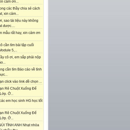
in cảm ơn...
ong các thầy chia sẻ cách
t, xin cảm...
i, sao tài liệu này không
t được....
n mẫu rất hay, xin cảm ơn
ô cần tìm bài tập cuối
odule 5,...
ầy cô ơi, em sắp phải nộp
o...
ng cần tìm Báo cáo về tình
hực...
n click vào link đề chọn ...
ạn Rê Chuột Xuống Để
Lớp. Ở...
các em học sinh HG học tốt
ạn Rê Chuột Xuống Để
Lớp. Ở...
ÚI TÌNH ANH Nhạt nhòa