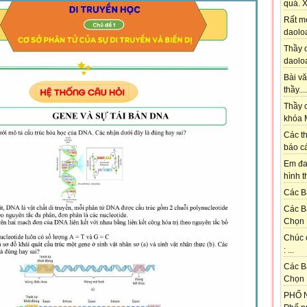
quá. X
Rất m
daoloa
Thầy ơ
daoloa
Bài vă
thầy....
Thầy c
khóa M
Các th
báo cá
Em đa
hình t
Các Bạ
Các B
Chọn 
Chúc 
: ...
Các B
Chọn 
PHỐ N