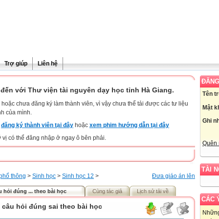
Trợ giúp
Liên hệ
ĐĂNG
đến với Thư viện tài nguyên dạy học tỉnh Hà Giang.
Tên t
hoặc chưa đăng ký làm thành viên, vì vậy chưa thể tải được các tư liệu
Mật k
nh của mình.
Ghi n
y
đăng ký thành viên tại đây
hoặc
xem phim hướng dẫn tại đây
ý vị có thể đăng nhập ở ngay ô bên phải.
Quên 
TÀI 
phổ thông
>
Sinh học
>
Sinh học 12
>
Đưa giáo án lên
 hỏi đúng ... theo bài học
Cùng tác giả
Lịch sử tải về
CÁC 
 câu hỏi đúng sai theo bài học
Những