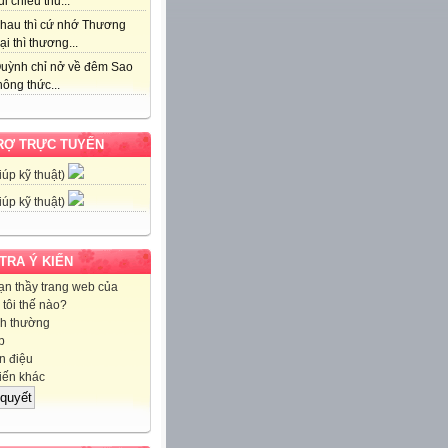
i chiều thu...
hau thì cứ nhớ Thương
ại thì thương...
uỳnh chỉ nở về đêm Sao
ông thức...
RỢ TRỰC TUYẾN
iúp kỹ thuật)
iúp kỹ thuật)
 TRA Ý KIẾN
ạn thầy trang web của
tôi thế nào?
h thường
p
 điệu
iến khác