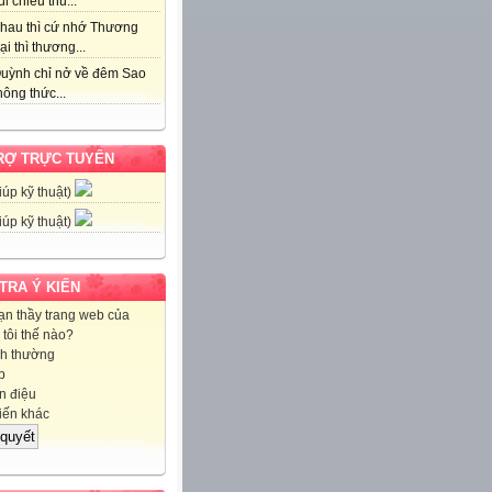
i chiều thu...
hau thì cứ nhớ Thương
ại thì thương...
uỳnh chỉ nở về đêm Sao
ông thức...
RỢ TRỰC TUYẾN
iúp kỹ thuật)
iúp kỹ thuật)
 TRA Ý KIẾN
ạn thầy trang web của
tôi thế nào?
h thường
p
 điệu
iến khác