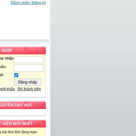
Đăng nhập / Đăng ký
 NHẬP
ruy nhập
hẩu
hớ
mật khẩu
ĐK thành viên
NGUYÊN DẠY HỌC
Ý KIẾN MỚI NHẤT
 bài thơ tình lãng mạn