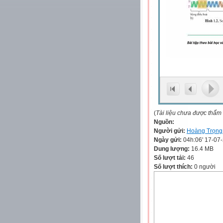
(
Tài liệu chưa được thẩm
Nguồn:
Người gửi:
Hoàng Trọng
Ngày gửi:
04h:06' 17-07
Dung lượng:
16.4 MB
Số lượt tải:
46
Số lượt thích:
0 người