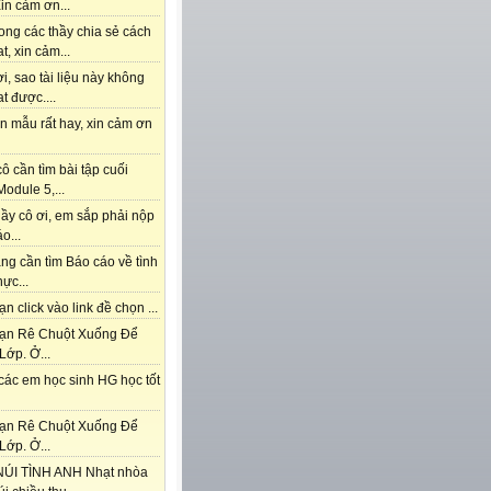
in cảm ơn...
ong các thầy chia sẻ cách
t, xin cảm...
i, sao tài liệu này không
t được....
n mẫu rất hay, xin cảm ơn
ô cần tìm bài tập cuối
odule 5,...
ầy cô ơi, em sắp phải nộp
o...
ng cần tìm Báo cáo về tình
hực...
n click vào link đề chọn ...
ạn Rê Chuột Xuống Để
Lớp. Ở...
các em học sinh HG học tốt
ạn Rê Chuột Xuống Để
Lớp. Ở...
ÚI TÌNH ANH Nhạt nhòa