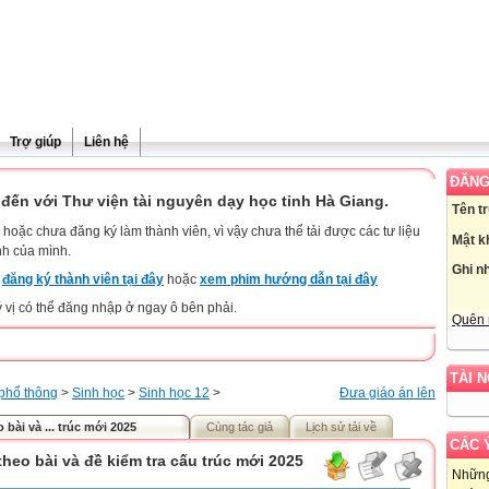
Trợ giúp
Liên hệ
ĐĂNG
đến với Thư viện tài nguyên dạy học tỉnh Hà Giang.
Tên t
hoặc chưa đăng ký làm thành viên, vì vậy chưa thể tải được các tư liệu
Mật k
nh của mình.
Ghi n
y
đăng ký thành viên tại đây
hoặc
xem phim hướng dẫn tại đây
ý vị có thể đăng nhập ở ngay ô bên phải.
Quên 
TÀI 
phổ thông
>
Sinh học
>
Sinh học 12
>
Đưa giáo án lên
 bài và ... trúc mới 2025
Cùng tác giả
Lịch sử tải về
CÁC 
theo bài và đề kiểm tra cấu trúc mới 2025
Những