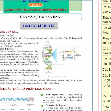
quá. X
Rất m
daoloa
Thầy ơ
daoloa
Bài vă
thầy....
Thầy c
khóa M
Các th
báo cá
Em đa
hình t
Các Bạ
Các B
Chọn 
Chúc 
: ...
Các B
Chọn 
PHỐ N