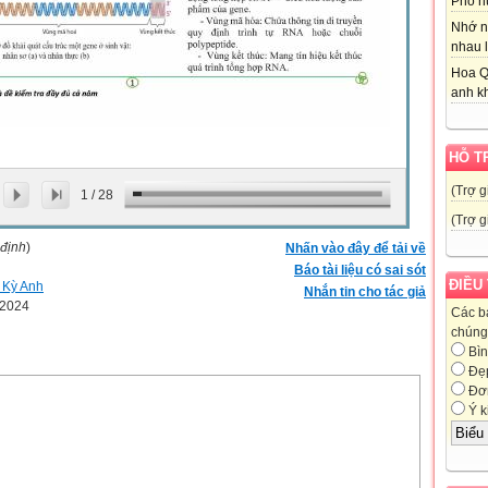
Phố nú
Nhớ n
nhau l
Hoa Q
anh kh
HỖ T
(Trợ g
1
/
28
(Trợ g
 định
)
Nhấn vào đây để tải về
Báo tài liệu có sai sót
ĐIỀU
 Kỳ Anh
Nhắn tin cho tác giả
-2024
Các b
chúng 
Bìn
Đẹ
Đơn
Ý k