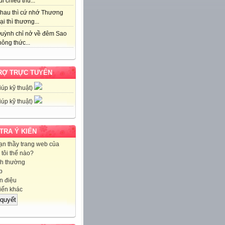
i chiều thu...
hau thì cứ nhớ Thương
ại thì thương...
uỳnh chỉ nở về đêm Sao
ông thức...
RỢ TRỰC TUYẾN
iúp kỹ thuật)
iúp kỹ thuật)
 TRA Ý KIẾN
ạn thầy trang web của
tôi thế nào?
h thường
p
 điệu
iến khác