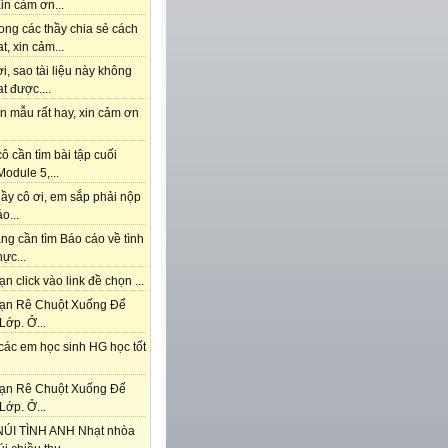
in cảm ơn...
ong các thầy chia sẻ cách
t, xin cảm...
i, sao tài liệu này không
t được....
n mẫu rất hay, xin cảm ơn
ô cần tìm bài tập cuối
odule 5,...
ầy cô ơi, em sắp phải nộp
o...
ng cần tìm Báo cáo về tình
hực...
n click vào link đề chọn ...
ạn Rê Chuột Xuống Để
Lớp. Ở...
các em học sinh HG học tốt
ạn Rê Chuột Xuống Để
Lớp. Ở...
ÚI TÌNH ANH Nhạt nhòa