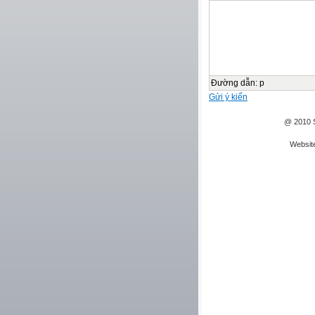
Đường dẫn
:
p
Gửi ý kiến
@ 2010 S
Websit