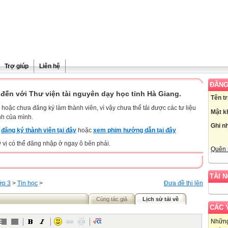
Trợ giúp
Liên hệ
ĐĂNG
đến với Thư viện tài nguyên dạy học tỉnh Hà Giang.
Tên t
hoặc chưa đăng ký làm thành viên, vì vậy chưa thể tải được các tư liệu
Mật k
nh của mình.
Ghi n
y
đăng ký thành viên tại đây
hoặc
xem phim hướng dẫn tại đây
ý vị có thể đăng nhập ở ngay ô bên phải.
Quên 
TÀI 
ớp 3
>
Tin học
>
Đưa đề thi lên
Cùng tác giả
Lịch sử tải về
CÁC 
Những