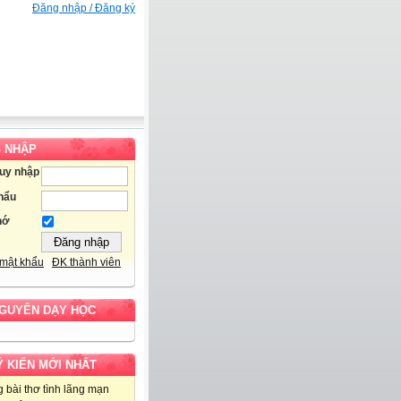
Đăng nhập / Đăng ký
 NHẬP
ruy nhập
hẩu
hớ
mật khẩu
ĐK thành viên
NGUYÊN DẠY HỌC
Ý KIẾN MỚI NHẤT
 bài thơ tình lãng mạn