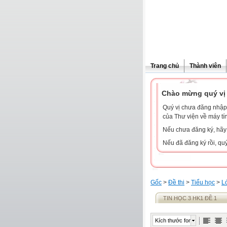
Trang chủ
Thành viên
Chào mừng quý vị 
Quý vị chưa đăng nhập 
của Thư viện về máy tí
Nếu chưa đăng ký, hã
Nếu đã đăng ký rồi, qu
Gốc
>
Đề thi
>
Tiểu học
>
L
TIN HỌC 3 HK1 ĐỀ 1
Kích thước font