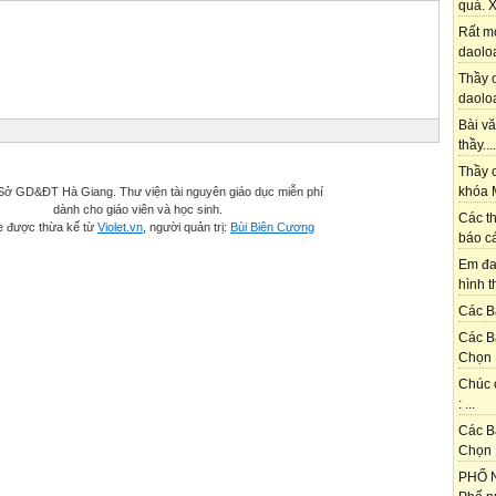
quá. X
Rất m
daoloa
Thầy ơ
daoloa
Bài vă
thầy....
Thầy c
khóa M
ở GD&ĐT Hà Giang. Thư viện tài nguyên giáo dục miễn phí
dành cho giáo viên và học sinh.
Các th
e được thừa kế từ
Violet.vn
, người quản trị:
Bùi Biên Cương
báo cá
Em đa
hình t
Các Bạ
Các B
Chọn 
Chúc 
: ...
Các B
Chọn 
PHỐ N