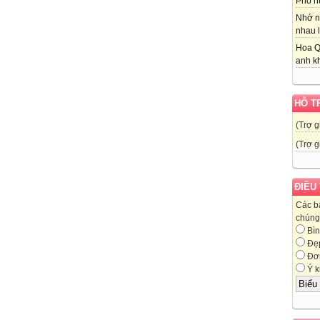
Phố nú
Nhớ n
nhau l
Hoa Q
anh kh
HỖ T
(Trợ g
(Trợ g
ĐIỀU
Các b
chúng 
Bìn
Đẹ
Đơn
Ý k