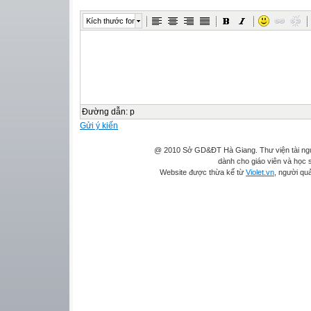
Kích thước font
Đường dẫn
:
p
Gửi ý kiến
@ 2010 Sở GD&ĐT Hà Giang. Thư viện tài ngu
dành cho giáo viên và học s
Website được thừa kế từ
Violet.vn
, người quả