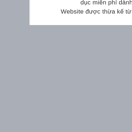
dục miễn phí dành
Website được thừa kế t
Tiết
1 Nhận biết
a
a
a
a
Nam và Hà ca
a
2 Đọc