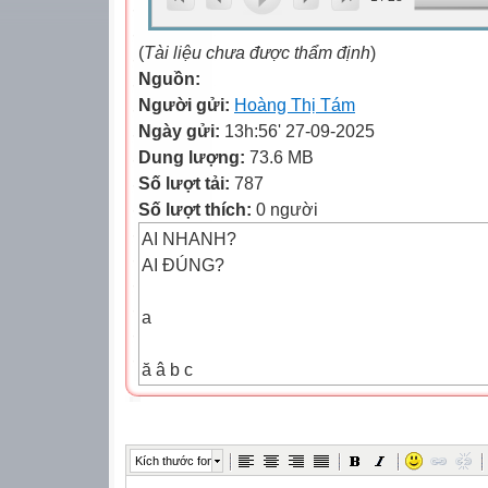
(
Tài liệu chưa được thẩm định
)
Nguồn:
Người gửi:
Hoàng Thị Tám
Ngày gửi:
13h:56' 27-09-2025
Dung lượng:
73.6 MB
Số lượt tải:
787
Số lượt thích:
0 người
AI NHANH?
AI ĐÚNG?
a
ă â b c
d đ
Kích thước font
e