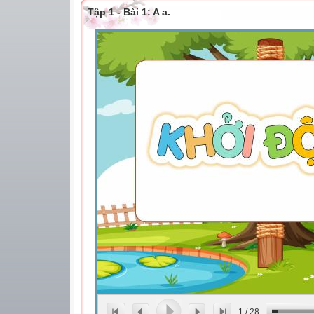
Tập 1 - Bài 1: A a.
1
/
28