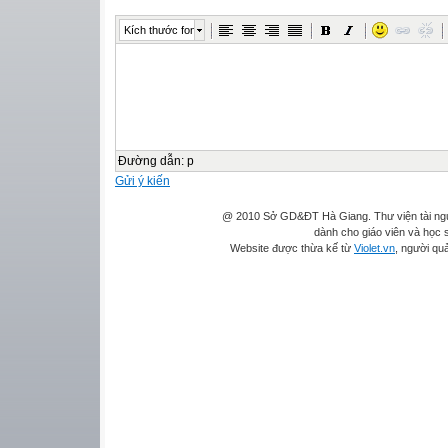
Kích thước font
Đường dẫn
:
p
Gửi ý kiến
@ 2010 Sở GD&ĐT Hà Giang. Thư viện tài ngu
dành cho giáo viên và học s
Website được thừa kế từ
Violet.vn
, người quả