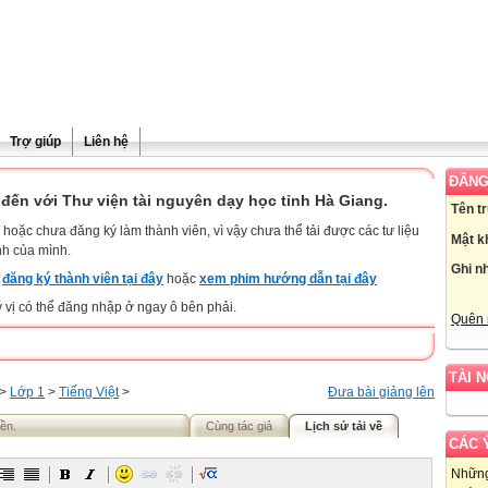
Trợ giúp
Liên hệ
ĐĂNG
đến với Thư viện tài nguyên dạy học tỉnh Hà Giang.
Tên t
hoặc chưa đăng ký làm thành viên, vì vậy chưa thể tải được các tư liệu
Mật k
nh của mình.
Ghi n
y
đăng ký thành viên tại đây
hoặc
xem phim hướng dẫn tại đây
ý vị có thể đăng nhập ở ngay ô bên phải.
Quên 
TÀI 
>
Lớp 1
>
Tiếng Việt
>
Đưa bài giảng lên
yền.
Cùng tác giả
Lịch sử tải về
CÁC 
Những