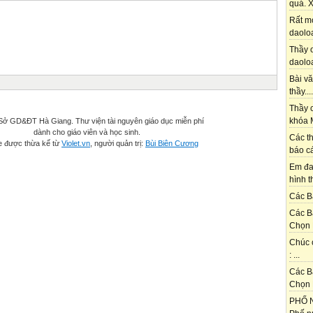
quá. X
Rất m
daoloa
Thầy ơ
daoloa
Bài vă
thầy....
Thầy c
khóa M
ở GD&ĐT Hà Giang. Thư viện tài nguyên giáo dục miễn phí
dành cho giáo viên và học sinh.
Các th
e được thừa kế từ
Violet.vn
, người quản trị:
Bùi Biên Cương
báo cá
Em đa
hình t
Các Bạ
Các B
Chọn 
Chúc 
: ...
Các B
Chọn 
PHỐ N