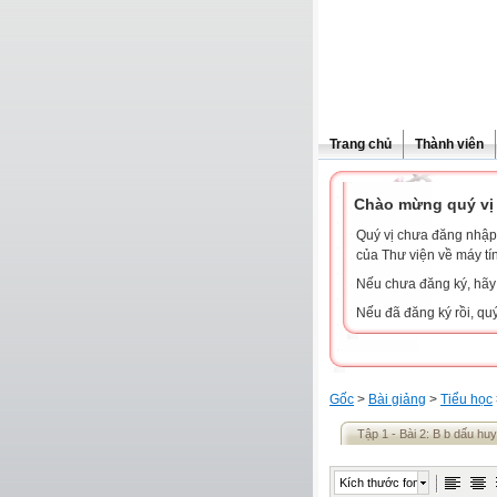
Trang chủ
Thành viên
Chào mừng quý vị 
Quý vị chưa đăng nhập 
của Thư viện về máy tí
Nếu chưa đăng ký, hã
Nếu đã đăng ký rồi, qu
Gốc
>
Bài giảng
>
Tiểu học
Tập 1 - Bài 2: B b dấu hu
Kích thước font