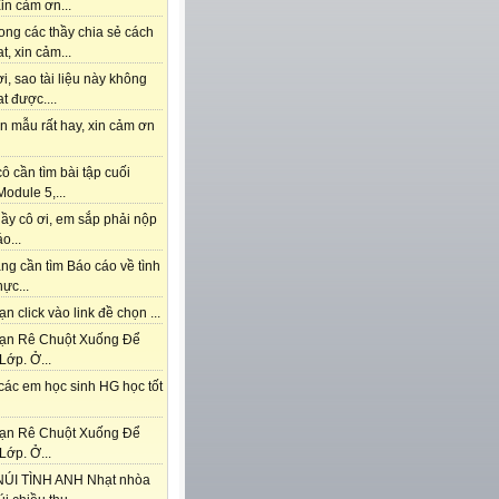
in cảm ơn...
ong các thầy chia sẻ cách
t, xin cảm...
i, sao tài liệu này không
t được....
n mẫu rất hay, xin cảm ơn
ô cần tìm bài tập cuối
odule 5,...
ầy cô ơi, em sắp phải nộp
o...
ng cần tìm Báo cáo về tình
hực...
n click vào link đề chọn ...
ạn Rê Chuột Xuống Để
Lớp. Ở...
các em học sinh HG học tốt
ạn Rê Chuột Xuống Để
Lớp. Ở...
ÚI TÌNH ANH Nhạt nhòa