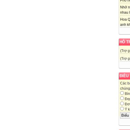
Phố nú
Nhớ n
nhau l
Hoa Q
anh kh
HỖ T
(Trợ g
(Trợ g
ĐIỀU
Các b
chúng 
Bìn
Đẹ
Đơn
Ý k