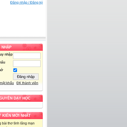
Đăng nhập / Đăng ký
 NHẬP
ruy nhập
hẩu
hớ
mật khẩu
ĐK thành viên
NGUYÊN DẠY HỌC
Ý KIẾN MỚI NHẤT
 bài thơ tình lãng mạn