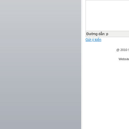
Đường dẫn
:
p
Gửi ý kiến
@ 2010 S
Websit