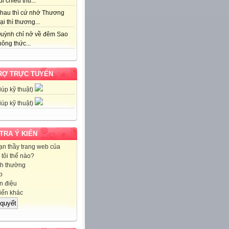
i chiều thu...
hau thì cứ nhớ Thương
ại thì thương...
uỳnh chỉ nở về đêm Sao
ông thức...
RỢ TRỰC TUYẾN
iúp kỹ thuật)
iúp kỹ thuật)
 TRA Ý KIẾN
ạn thầy trang web của
tôi thế nào?
h thường
p
 điệu
iến khác