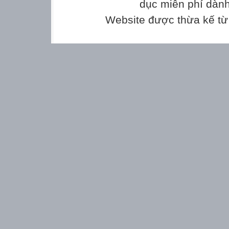
- Năng lực giải quyết vấn đề, năng lực giao t
dục miễn phí dành
b. Năng lực riêng biệt:
Website được thừa kế t
- Năng lực đọc, tổng hợp và phân tích các nộ
3. Phẩm chất:
- Co ý thức, chăm chỉ học tập.
II. THIẾT BỊ DẠY HỌC VÀ HỌC LIỆU
1. Chuẩn bị của giáo viên:
- Giáo án
- Bảng phân công nhiệm vụ cho học sinh hoạt
- Bảng giao nhiệm vụ học tập cho học sinh ở
2. Chuẩn bị của học sinh: SGK, SBT Ngữ văn
câu hỏi
hướng dẫn học bài, vở ghi.
III. TIẾN TRÌNH DẠY HỌC
A. HOẠT ĐỘNG KHỞI ĐỘNG
a) Mục tiêu: Tạo hứng thú cho HS, thu hút H
vụ học
tập của mình. HS khắc sâu kiến thức nội dun