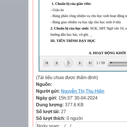
1
/
39
(
Tài liệu chưa được thẩm định
)
Nguồn:
Người gửi:
Nguyễn Thị Thu Hiền
Ngày gửi:
15h:37' 30-04-2024
Dung lượng:
377.6 KB
Số lượt tải:
27
Số lượt thích:
0 người
Ngày soạn:…/…/…