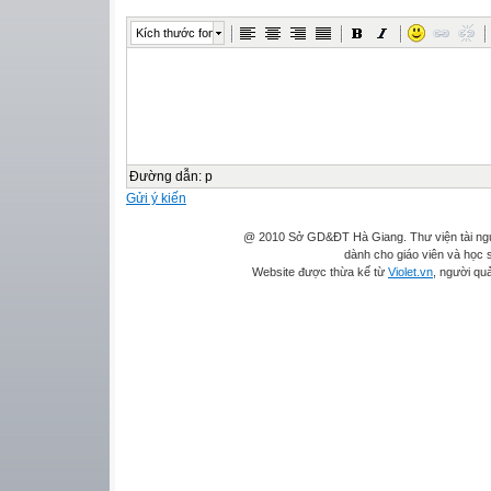
Kích thước font
Đường dẫn
:
p
Gửi ý kiến
@ 2010 Sở GD&ĐT Hà Giang. Thư viện tài ngu
dành cho giáo viên và học s
Website được thừa kế từ
Violet.vn
, người quả