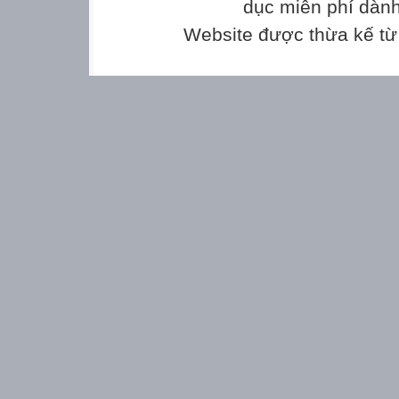
dục miễn phí dành
Nêu được khái niệm và cấu trúc của gene. P
Website được thừa kế t
dựa vào
cấu trúc và chức năng.
-
Phân tích được cơ chế tái bản của DNA là một
di truyền
từ tế bào mẹ sang tế bào con hay từ thế hệ n
-
Thực hành tách chiết được DNA.
2. Năng lực
Năng lực chung:
-