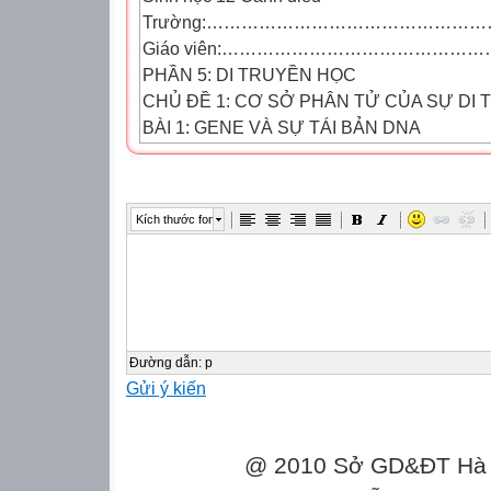
Trường:………………………………………
Giáo viên:……………………………………
PHẦN 5: DI TRUYỀN HỌC
CHỦ ĐỀ 1: CƠ SỞ PHÂN TỬ CỦA SỰ DI 
BÀI 1: GENE VÀ SỰ TÁI BẢN DNA
I. MỤC TIÊU
1. Kiến thức
Sau bài học này, HS sẽ:
Kích thước font
-
Dựa vào cấu trúc hóa học của phân tử DNA,
của DNA.
-
Đường dẫn
:
p
Gửi ý kiến
Nêu được ý nghĩa của các kết cặp đặc hiệu A
@ 2010 Sở GD&ĐT Hà Gi
-