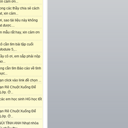
in cảm ơn...
ong các thầy chia sẻ cách
t, xin cảm...
i, sao tài liệu này không
t được....
n mẫu rất hay, xin cảm ơn
ô cần tìm bài tập cuối
odule 5,...
ầy cô ơi, em sắp phải nộp
o...
ng cần tìm Báo cáo về tình
hực...
n click vào link đề chọn ...
ạn Rê Chuột Xuống Để
Lớp. Ở...
các em học sinh HG học tốt
ạn Rê Chuột Xuống Để
Lớp. Ở...
ÚI TÌNH ANH Nhạt nhòa