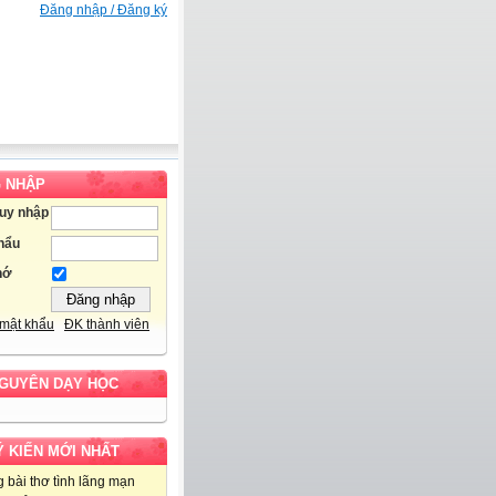
Đăng nhập / Đăng ký
 NHẬP
ruy nhập
hẩu
hớ
mật khẩu
ĐK thành viên
NGUYÊN DẠY HỌC
Ý KIẾN MỚI NHẤT
 bài thơ tình lãng mạn