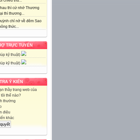
i chiều thu...
hau thì cứ nhớ Thương
ại thì thương...
uỳnh chỉ nở về đêm Sao
ông thức...
RỢ TRỰC TUYẾN
iúp kỹ thuật)
iúp kỹ thuật)
 TRA Ý KIẾN
ạn thầy trang web của
tôi thế nào?
h thường
p
 điệu
iến khác