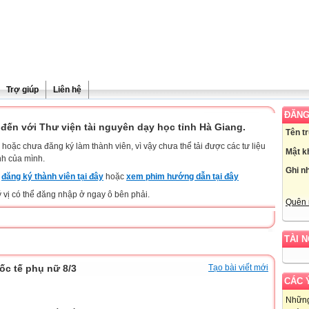
Trợ giúp
Liên hệ
ĐĂNG
đến với Thư viện tài nguyên dạy học tỉnh Hà Giang.
Tên t
hoặc chưa đăng ký làm thành viên, vì vậy chưa thể tải được các tư liệu
Mật k
nh của mình.
Ghi n
y
đăng ký thành viên tại đây
hoặc
xem phim hướng dẫn tại đây
ý vị có thể đăng nhập ở ngay ô bên phải.
Quên 
TÀI 
c tế phụ nữ 8/3
Tạo bài viết mới
CÁC 
Những