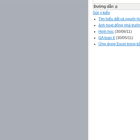
Đường dẫn
:
p
Gửi ý kiến
Tìm hiểu đất và người 
ảnh hoạt động nhà trườ
Hinh hoc
(30/06/11)
GA toan 6
(30/05/11)
Ứng dụng Excel trong b