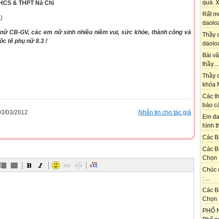
quá. X
THCS & THPT Nà Chì
Rất m
n
)
daoloa
 nữ CB-GV, các em nữ sinh nhiều niềm vui, sức khỏe, thành công và
Thầy ơ
c tế phụ nữ 8.3 !
daoloa
Bài vă
thầy....
Thầy c
khóa M
Các th
báo cá
3/03/2012
Nhắn tin cho tác giả
Em đa
hình t
Các Bạ
Các B
Chọn 
Chúc 
: ...
Các B
Chọn 
PHỐ N