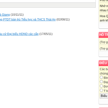
Phố nú
Nhớ n
nhau l
Hà Giang
(10/11/11)
Hoa Q
ng PTDT bán trú Tiểu học và THCS Thái An
(02/08/11)
anh kh
ầu cử Đại biểu HDND các cấp
(17/05/11)
HỖ T
(Trợ g
(Trợ g
ĐIỀU
Các b
chúng 
Bìn
Đẹ
Đơn
Ý k