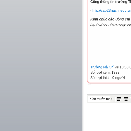
Cổng thông tin trường 
(
http://cap23nachi.edu.v
Kính chúc các đồng chí
hạnh phúc nhân ngày quố
Trường Nà Chì
@ 13:53 0
Số lượt xem: 1333
Số lượt thích: 0 người
Kích thước font