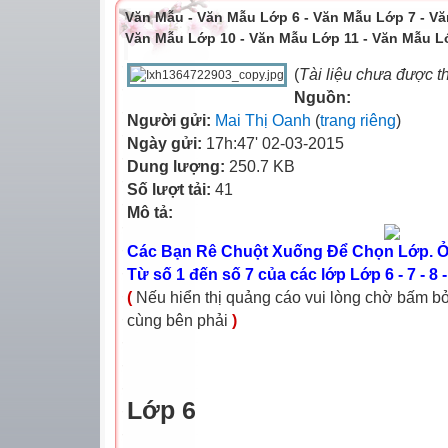
Văn Mẫu - Văn Mẫu Lớp 6 - Văn Mẫu Lớp 7 - Vă
Văn Mẫu Lớp 10 - Văn Mẫu Lớp 11 - Văn Mẫu L
(
Tài liệu chưa được t
Nguồn:
Người gửi:
Mai Thị Oanh
(
trang riêng
)
Ngày gửi:
17h:47' 02-03-2015
Dung lượng:
250.7 KB
Số lượt tải:
41
Mô tả:
Các Bạn Rê Chuột Xuống Để Chọn Lớp. Ở 
Từ số 1 đến số 7 của các lớp Lớp 6 - 7 - 8 - 9
(
Nếu hiển thị quảng cáo vui lòng chờ bấm b
cùng bên phải
)
Lớp 6