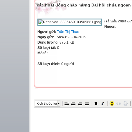
các hoạt động chào mừng Đại hội chúa ngoan
(
Tài liệu chưa đ
Nguồn:
Người gửi:
Trần Thị Thao
Ngày gửi:
15h:43' 23-04-2019
Dung lượng:
875.1 KB
Số lượt tải:
0
Mô tả:
Số lượt thích:
0 người
Kích thước font