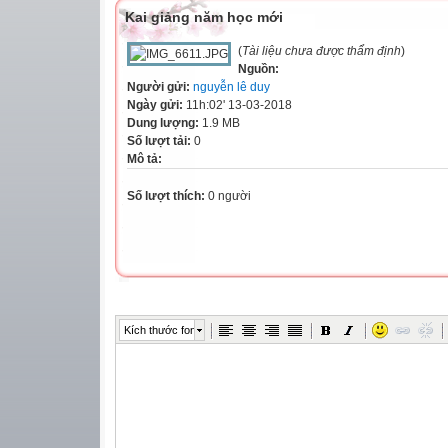
Kai giảng năm học mới
(
Tài liệu chưa được thẩm định
)
Nguồn:
Người gửi:
nguyễn lê duy
Ngày gửi:
11h:02' 13-03-2018
Dung lượng:
1.9 MB
Số lượt tải:
0
Mô tả:
Số lượt thích:
0 người
Kích thước font