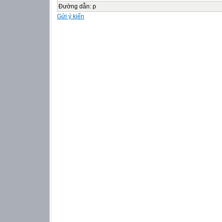
Đường dẫn
:
p
Gửi ý kiến