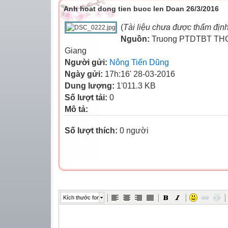
Anh hoat dong tien buoc len Doan 26/3/2016
(
Tài liệu chưa được thẩm địn
Nguồn:
Truong PTDTBT THC
Giang
Người gửi:
Nông Tiến Dũng
Ngày gửi:
17h:16' 28-03-2016
Dung lượng:
1'011.3 KB
Số lượt tải:
0
Mô tả:
Số lượt thích:
0 người
Kích thước font