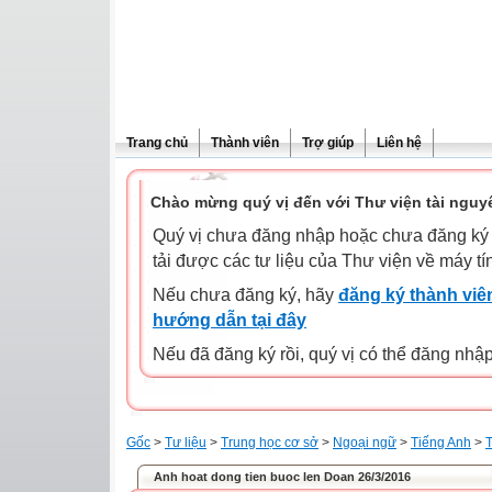
Trang chủ
Thành viên
Trợ giúp
Liên hệ
Chào mừng quý vị đến với Thư viện tài nguy
Quý vị chưa đăng nhập hoặc chưa đăng ký l
tải được các tư liệu của Thư viện về máy tí
Nếu chưa đăng ký, hãy
đăng ký thành viên
hướng dẫn tại đây
Nếu đã đăng ký rồi, quý vị có thể đăng nhậ
Gốc
>
Tư liệu
>
Trung học cơ sở
>
Ngoại ngữ
>
Tiếng Anh
>
T
Anh hoat dong tien buoc len Doan 26/3/2016