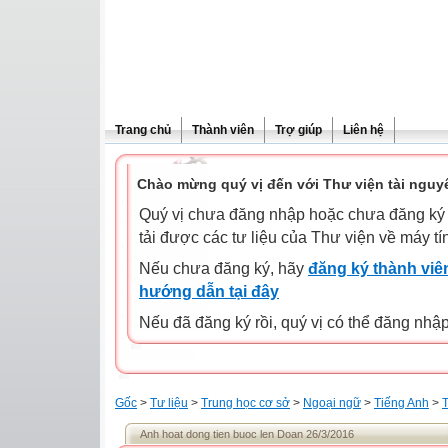
Trang chủ
Thành viên
Trợ giúp
Liên hệ
Chào mừng quý vị đến với Thư viện tài nguy
Quý vị chưa đăng nhập hoặc chưa đăng ký l
tải được các tư liệu của Thư viện về máy tí
Nếu chưa đăng ký, hãy
đăng ký thành viên
hướng dẫn tại đây
Nếu đã đăng ký rồi, quý vị có thể đăng nhậ
Gốc
>
Tư liệu
>
Trung học cơ sở
>
Ngoại ngữ
>
Tiếng Anh
>
T
Anh hoat dong tien buoc len Doan 26/3/2016