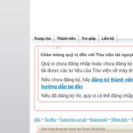
Trang chủ
Thành viên
Trợ giúp
Liên hệ
Chào mừng quý vị đến với Thư viện tài nguy
Quý vị chưa đăng nhập hoặc chưa đăng ký l
tải được các tư liệu của Thư viện về máy tí
Nếu chưa đăng ký, hãy
đăng ký thành viên
hướng dẫn tại đây
Nếu đã đăng ký rồi, quý vị có thể đăng nhậ
Gốc
>
Tư liệu
>
Trung học cơ sở
>
Ngoại ngữ
>
Tiếng Anh
>
T
Anh hoat dong tien buoc len Doan 26/3/2016