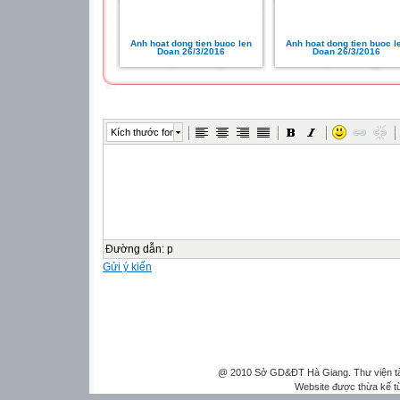
Anh hoat dong tien buoc len
Anh hoat dong tien buoc l
Doan 26/3/2016
Doan 26/3/2016
Kích thước font
Đường dẫn
:
p
Gửi ý kiến
@ 2010 Sở GD&ĐT Hà Giang. Thư viện tài 
Website được thừa kế 