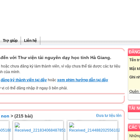
Trợ giúp
Liên hệ
ĐĂNG
đến với Thư viện tài nguyên dạy học tỉnh Hà Giang.
Tên t
hoặc chưa đăng ký làm thành viên, vì vậy chưa thể tải được các tư liệu
Mật k
nh của mình.
Ghi n
y
đăng ký thành viên tại đây
hoặc
xem phim hướng dẫn tại đây
ý vị có thể đăng nhập ở ngay ô bên phải.
Quên 
TÀI 
 non
> (215 bài)
Đưa tư liệu lên
CÁC 
Những