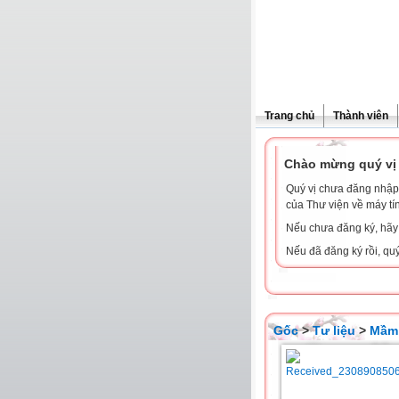
Trang chủ
Thành viên
Chào mừng quý vị 
Quý vị chưa đăng nhập 
của Thư viện về máy tí
Nếu chưa đăng ký, hã
Nếu đã đăng ký rồi, qu
Gốc
>
Tư liệu
>
Mầm