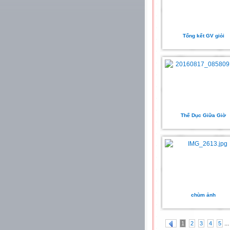
Tổng kết GV giỏi
Thể Dục Giữa Giờ
chùm ảnh
...
1
2
3
4
5