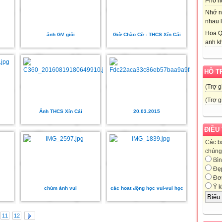
Phố nú
Nhớ n
nhau l
Hoa Q
ảnh GV giỏi
Giờ Chào Cờ - THCS Xín Cái
anh kh
HỖ T
(Trợ g
(Trợ g
Ảnh THCS Xín Cái
20.03.2015
ĐIỀU
Các b
chúng 
Bìn
Đẹ
Đơn
Ý k
chùm ánh vui
các hoat động học vui-vui học
11
12