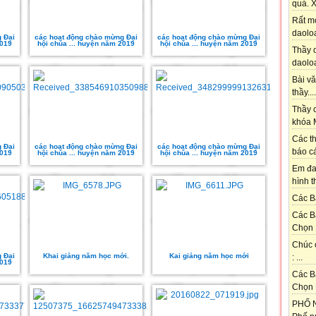
quá. X
Rất m
daoloa
 Đại
các hoạt động chào mừng Đại
các hoạt động chào mừng Đại
2019
hội chúa ... huyện năm 2019
hội chúa ... huyện năm 2019
Thầy ơ
daoloa
Bài vă
thầy....
Thầy c
khóa M
Các th
 Đại
các hoạt động chào mừng Đại
các hoạt động chào mừng Đại
báo cá
2019
hội chúa ... huyện năm 2019
hội chúa ... huyện năm 2019
Em đa
hình t
Các Bạ
Các B
Chọn 
Chúc 
 Đại
Khai giảng năm học mới.
Kai giảng năm học mới
: ...
2019
Các B
Chọn 
PHỐ N