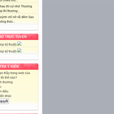
i chiều thu...
hau thì cứ nhớ Thương
ại thì thương...
uỳnh chỉ nở về đêm Sao
ông thức...
RỢ TRỰC TUYẾN
iúp kỹ thuật)
iúp kỹ thuật)
 TRA Ý KIẾN
ạn thầy trang web của
tôi thế nào?
h thường
p
 điệu
iến khác