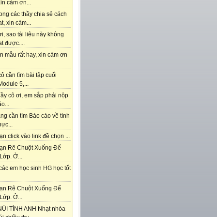
in cảm ơn...
ong các thầy chia sẻ cách
t, xin cảm...
i, sao tài liệu này không
t được....
n mẫu rất hay, xin cảm ơn
ô cần tìm bài tập cuối
odule 5,...
ầy cô ơi, em sắp phải nộp
o...
ng cần tìm Báo cáo về tình
hực...
n click vào link đề chọn ...
ạn Rê Chuột Xuống Để
Lớp. Ở...
các em học sinh HG học tốt
ạn Rê Chuột Xuống Để
Lớp. Ở...
ÚI TÌNH ANH Nhạt nhòa