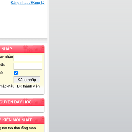
Đăng nhập / Đăng ký
 NHẬP
ruy nhập
hẩu
hớ
mật khẩu
ĐK thành viên
NGUYÊN DẠY HỌC
Ý KIẾN MỚI NHẤT
 bài thơ tình lãng mạn