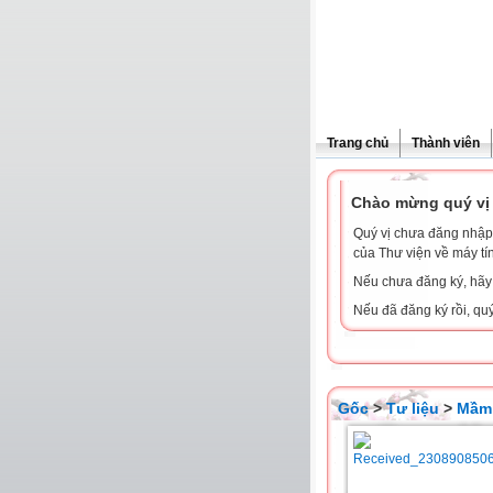
Trang chủ
Thành viên
Chào mừng quý vị 
Quý vị chưa đăng nhập 
của Thư viện về máy tí
Nếu chưa đăng ký, hã
Nếu đã đăng ký rồi, qu
Gốc
>
Tư liệu
>
Mầm