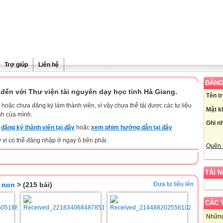
Trợ giúp
Liên hệ
ĐĂNG
đến với Thư viện tài nguyên dạy học tỉnh Hà Giang.
Tên t
hoặc chưa đăng ký làm thành viên, vì vậy chưa thể tải được các tư liệu
Mật k
nh của mình.
Ghi n
y
đăng ký thành viên tại đây
hoặc
xem phim hướng dẫn tại đây
ý vị có thể đăng nhập ở ngay ô bên phải.
Quên 
TÀI 
 non
> (215 bài)
Đưa tư liệu lên
CÁC 
Những