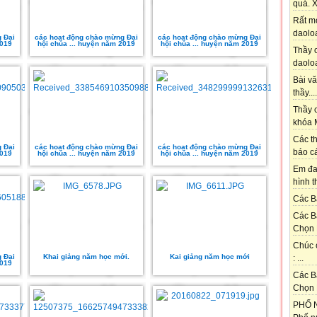
quá. X
Rất m
daoloa
 Đại
các hoạt động chào mừng Đại
các hoạt động chào mừng Đại
2019
hội chúa ... huyện năm 2019
hội chúa ... huyện năm 2019
Thầy ơ
daoloa
Bài vă
thầy....
Thầy c
khóa M
Các th
 Đại
các hoạt động chào mừng Đại
các hoạt động chào mừng Đại
báo cá
2019
hội chúa ... huyện năm 2019
hội chúa ... huyện năm 2019
Em đa
hình t
Các Bạ
Các B
Chọn 
Chúc 
 Đại
Khai giảng năm học mới.
Kai giảng năm học mới
: ...
2019
Các B
Chọn 
PHỐ N