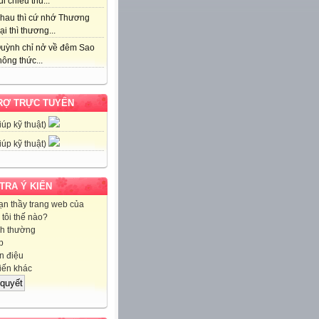
i chiều thu...
hau thì cứ nhớ Thương
ại thì thương...
uỳnh chỉ nở về đêm Sao
ông thức...
RỢ TRỰC TUYẾN
iúp kỹ thuật)
iúp kỹ thuật)
 TRA Ý KIẾN
ạn thầy trang web của
tôi thế nào?
h thường
p
 điệu
iến khác