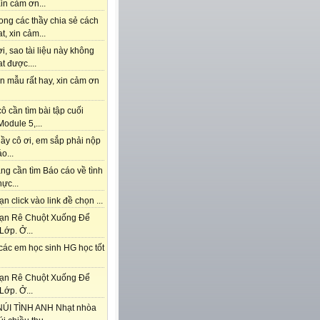
in cảm ơn...
ong các thầy chia sẻ cách
t, xin cảm...
i, sao tài liệu này không
t được....
n mẫu rất hay, xin cảm ơn
ô cần tìm bài tập cuối
odule 5,...
ầy cô ơi, em sắp phải nộp
o...
ng cần tìm Báo cáo về tình
hực...
n click vào link đề chọn ...
ạn Rê Chuột Xuống Để
Lớp. Ở...
các em học sinh HG học tốt
ạn Rê Chuột Xuống Để
Lớp. Ở...
ÚI TÌNH ANH Nhạt nhòa