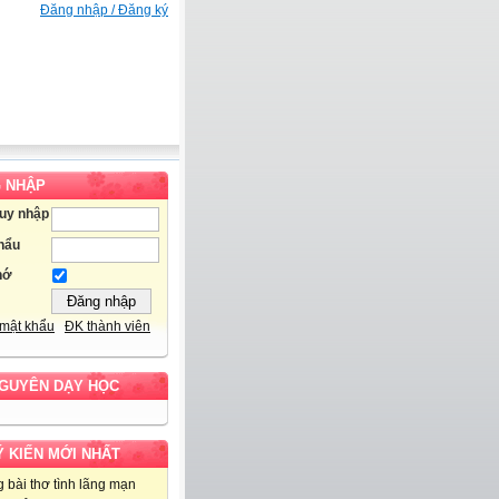
Đăng nhập / Đăng ký
 NHẬP
ruy nhập
hẩu
hớ
mật khẩu
ĐK thành viên
NGUYÊN DẠY HỌC
Ý KIẾN MỚI NHẤT
 bài thơ tình lãng mạn