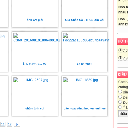
Phố nú
Nhớ n
nhau l
Hoa Q
ảnh GV giỏi
Giờ Chào Cờ - THCS Xín Cái
anh kh
HỖ T
(Trợ g
(Trợ g
Ảnh THCS Xín Cái
20.03.2015
ĐIỀU
Các b
chúng 
Bìn
Đẹ
Đơn
Ý k
chùm ánh vui
các hoat động học vui-vui học
11
12