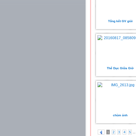
Tổng kết GV giỏi
Thể Dục Giữa Giờ
chùm ảnh
...
1
2
3
4
5