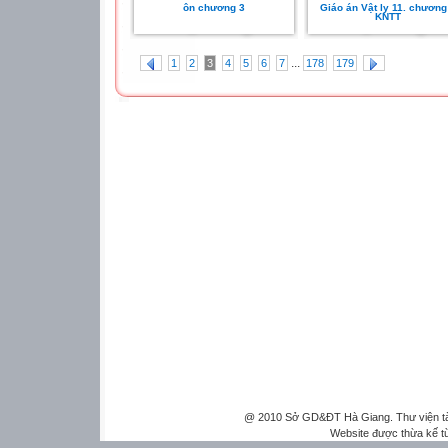
ôn chương 3
Giáo án Vật ly 11. chương
KNTT
...
1
2
3
4
5
6
7
178
179
@ 2010 Sở GD&ĐT Hà Giang. Thư viện tài 
Website được thừa kế 