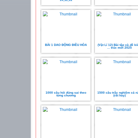
BÀI 1 DAO ĐỘNG ĐIỀU HÒA
(Vật Lí 12) Bài tập và đề k
... trúc mới 2025
1000 câu hỏi đúng sai theo
1500 câu trắc nghiệm cả 
từng chương
(rất hay)