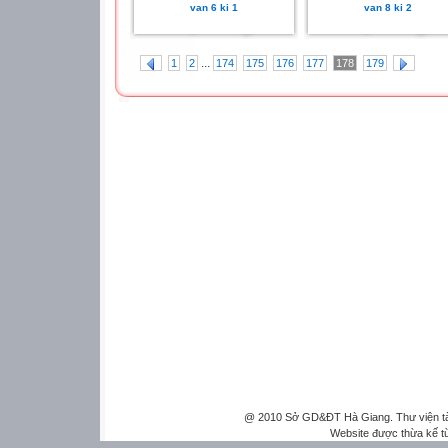
van 6 ki 1
van 8 ki 2
...
1
2
174
175
176
177
178
179
@ 2010 Sở GD&ĐT Hà Giang. Thư viện tài 
Website được thừa kế 