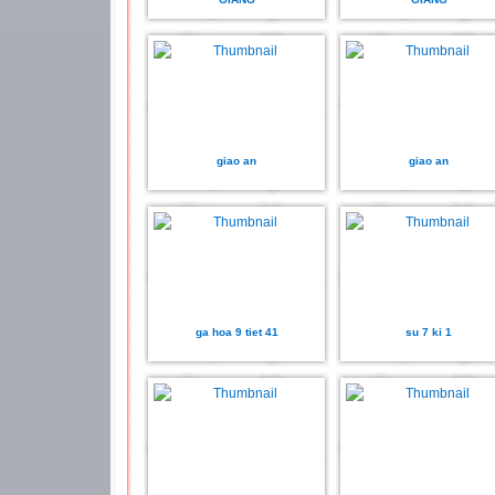
giao an
giao an
ga hoa 9 tiet 41
su 7 ki 1