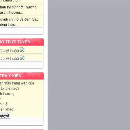
i chiều thu...
hau thì cứ nhớ Thương
ại thì thương...
uỳnh chỉ nở về đêm Sao
ông thức...
RỢ TRỰC TUYẾN
iúp kỹ thuật)
iúp kỹ thuật)
 TRA Ý KIẾN
ạn thầy trang web của
tôi thế nào?
h thường
p
 điệu
iến khác