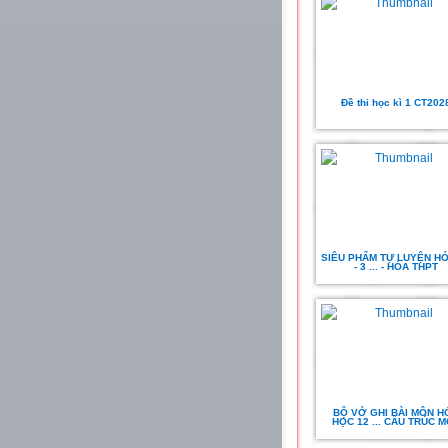
Đề thi học kì 1 CT202
SIÊU PHẨM TỰ LUYỆN HÓ
- 3 ... - HÓA THPT
BỘ VỞ GHI BÀI MÔN H
HỌC 12 ... CẤU TRÚC M