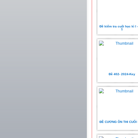
Đề kiểm tra cuối học kì I 
1
Đề 402- 2024-Key
ĐỀ CƯƠNG ÔN THI CUỐI K