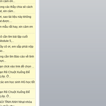
in cảm ơn...
ong các thầy chia sẻ cách
t, xin cảm...
i, sao tài liệu này không
t được....
n mẫu rất hay, xin cảm ơn
ô cần tìm bài tập cuối
odule 5,...
ầy cô ơi, em sắp phải nộp
o...
ng cần tìm Báo cáo về tình
hực...
n click vào link đề chọn ...
ạn Rê Chuột Xuống Để
Lớp. Ở...
các em học sinh HG học tốt
ạn Rê Chuột Xuống Để
Lớp. Ở...
ÚI TÌNH ANH Nhạt nhòa