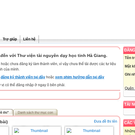
Trợ giúp
Liên hệ
ĐĂNG
đến với Thư viện tài nguyên dạy học tỉnh Hà Giang.
Tên t
hoặc chưa đăng ký làm thành viên, vì vậy chưa thể tải được các tư liệu
Mật k
nh của mình.
Ghi n
y
đăng ký thành viên tại đây
hoặc
xem phim hướng dẫn tại đây
ý vị có thể đăng nhập ở ngay ô bên phải.
Quên 
TÀI 
ề thi"
Danh sách thư mục con
bài)
Đưa đề thi lên
CÁC 
Những