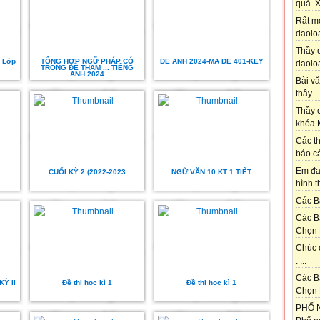
quá. X
Rất m
daoloa
Thầy ơ
- Lớp
TỔNG HỢP NGỮ PHÁP CÓ
DE ANH 2024-MA DE 401-KEY
daoloa
TRONG ĐỀ THAM ... TIẾNG
ANH 2024
Bài vă
thầy....
Thầy c
khóa M
Các th
báo cá
Em đa
CUỐI KỲ 2 (2022-2023
NGỮ VĂN 10 KT 1 TIẾT
hình t
Các Bạ
Các B
Chọn 
Chúc 
: ...
Các B
Ỳ II
Đề thi học kì 1
Đề thi học kì 1
Chọn 
PHỐ N