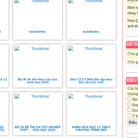
Phố nú
Nhớ n
nhau l
Hoa Q
anh kh
8
bo24dethis
bo24dethis
HỖ T
(Trợ g
(Trợ g
A 12
Bộ đề thi thử theo cáu trúc
(Hóa 12 CT Mới) Bài tập theo
ĐIỀU
minh họa 2024
bài cấu trúc mới
Các b
chúng 
Bìn
Đẹ
Đơn
Ý k
ÓA
BỘ 50 ĐỀ ÔN THI TỐT NGHIỆP
KHBD HÓA HỌC 12 THEO
ỚI)
THPT ... HÓA HỌC 2025
CHƯƠNG TRÌNH MỚI