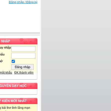
Đăng nhập / Đăng ký
 NHẬP
ruy nhập
hẩu
hớ
mật khẩu
ĐK thành viên
NGUYÊN DẠY HỌC
Ý KIẾN MỚI NHẤT
 bài thơ tình lãng mạn